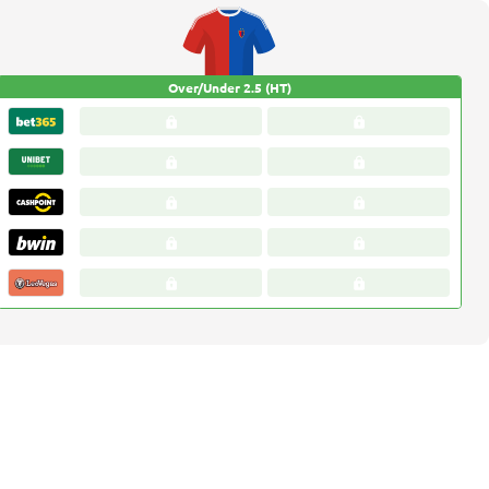
Over/Under 2.5 (HT)