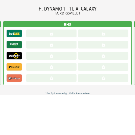
H. DYNAMO
1 - 1
L.A. GALAXY
FÆRDIGSPILLET
BHS
18+. Spil ansvarligt. Odds kan variere.