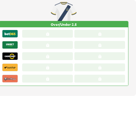
Over/Under 2.5