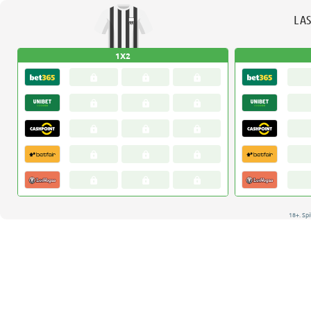
LAS
1X2
18+. Spi