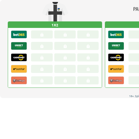
P
1X2
18+. Spi