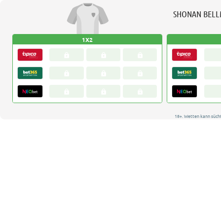
SHONAN BEL
1X2
18+. Wetten kann süch