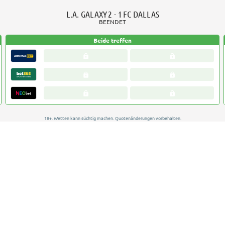
L.A. GALAXY
2 - 1
FC DALLAS
BEENDET
Beide treffen
18+. Wetten kann süchtig machen. Quotenänderungen vorbehalten.