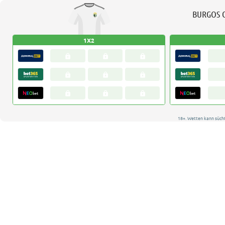
BURGOS 
1X2
18+. Wetten kann süch