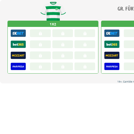
GR. FÜ
1X2
18+. Gamble r