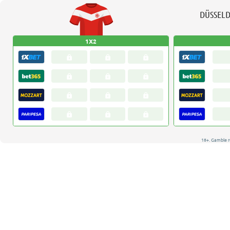
DÜSSEL
1X2
18+. Gamble r