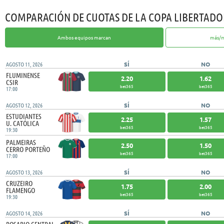
COMPARACIÓN DE CUOTAS DE LA COPA LIBERTADO
Ambos equipos marcan
más/m
AGOSTO 11, 2026
SÍ
NO
FLUMINENSE
2.20
1.62
CSIR
bet365
bet365
17:00
AGOSTO 12, 2026
SÍ
NO
ESTUDIANTES
2.25
1.57
U. CATÓLICA
bet365
bet365
19:30
PALMEIRAS
2.50
1.50
CERRO PORTEÑO
bet365
bet365
17:00
AGOSTO 13, 2026
SÍ
NO
CRUZEIRO
1.75
2.00
FLAMENGO
bet365
bet365
19:30
AGOSTO 14, 2026
SÍ
NO