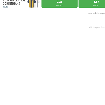
ROSARIO CENTRAL
2.25
1.57
CORINTHIANS
bet365
bet365
19:30
Mostrando las mejore
+18. Juega de form