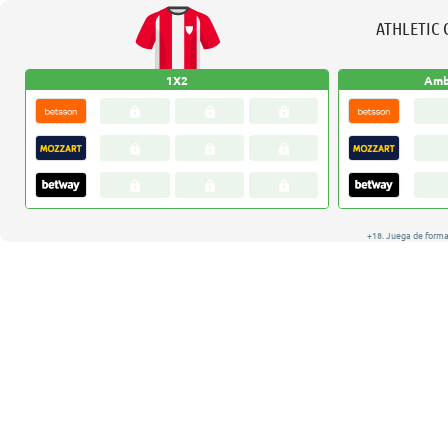
ATHLETIC 
1X2
Amb
+18. Juega de forma