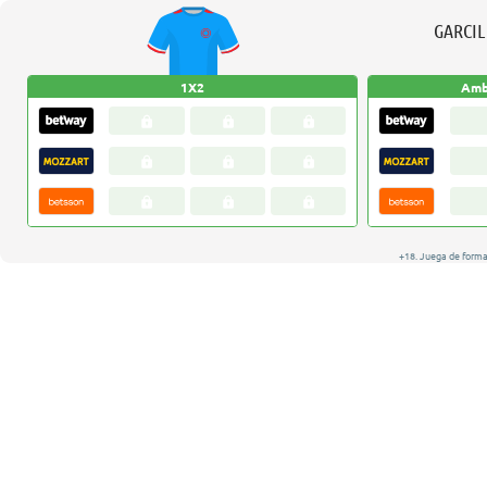
GARCI
1X2
Amb
+18. Juega de forma