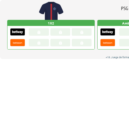
PSG
1X2
Amb
+18. Juega de forma