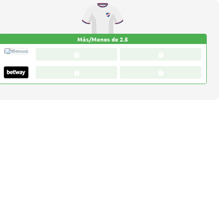
Más/Menos de 2.5