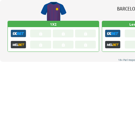
BARCEL
1X2
Le
18+ Pari respo