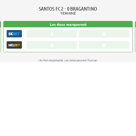
SANTOS FC
2 - 0
BRAGANTINO
TERMINÉ
Les deux marqueront
18+ Pari responsable. Les cotes peuvent fluctuer.