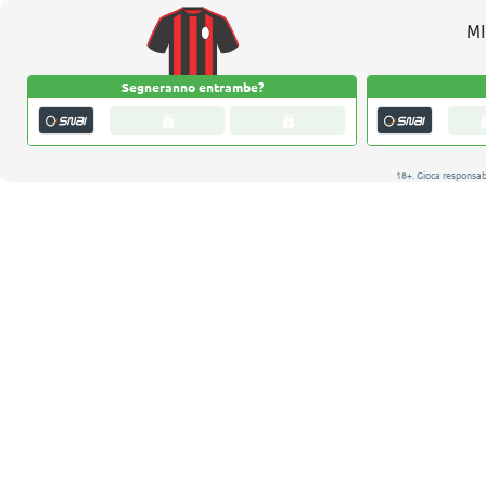
M
Segneranno entrambe?
18+. Gioca responsa