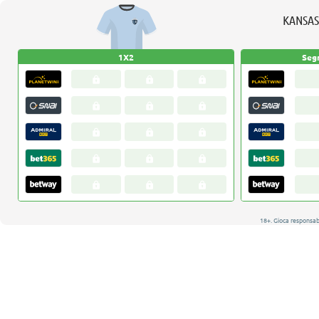
KANSAS
1X2
Seg
18+. Gioca responsa