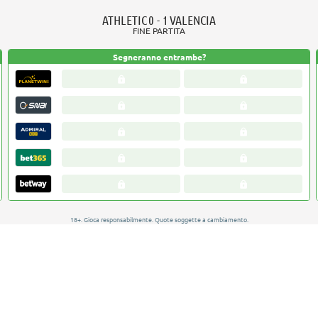
ATHLETIC
0 - 1
VALENCIA
FINE PARTITA
Segneranno entrambe?
18+. Gioca responsabilmente. Quote soggette a cambiamento.