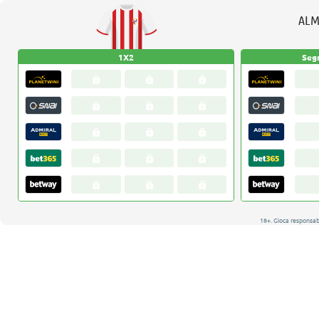
ALM
1X2
Seg
18+. Gioca responsa