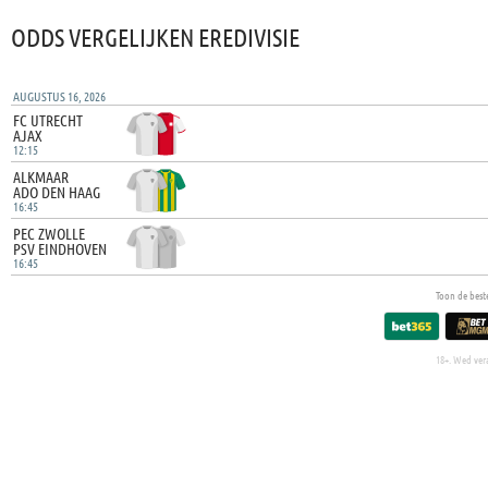
ODDS VERGELIJKEN EREDIVISIE
AUGUSTUS 16, 2026
FC UTRECHT
AJAX
12:15
ALKMAAR
ADO DEN HAAG
16:45
PEC ZWOLLE
PSV EINDHOVEN
16:45
Toon de best
18+. Wed ver