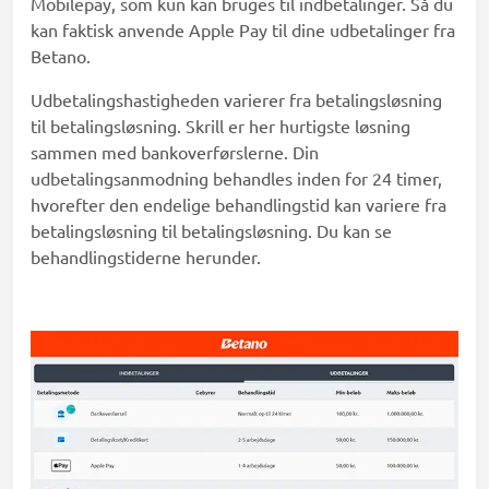
Mobilepay, som kun kan bruges til indbetalinger. Så du
kan faktisk anvende Apple Pay til dine udbetalinger fra
Betano.
Udbetalingshastigheden varierer fra betalingsløsning
til betalingsløsning. Skrill er her hurtigste løsning
sammen med bankoverførslerne. Din
udbetalingsanmodning behandles inden for 24 timer,
hvorefter den endelige behandlingstid kan variere fra
betalingsløsning til betalingsløsning. Du kan se
behandlingstiderne herunder.