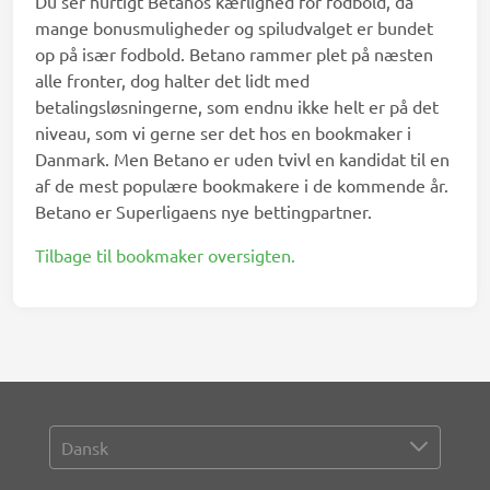
Du ser hurtigt Betanos kærlighed for fodbold, da
mange bonusmuligheder og spiludvalget er bundet
op på især fodbold. Betano rammer plet på næsten
alle fronter, dog halter det lidt med
betalingsløsningerne, som endnu ikke helt er på det
niveau, som vi gerne ser det hos en bookmaker i
Danmark. Men Betano er uden tvivl en kandidat til en
af de mest populære bookmakere i de kommende år.
Betano er Superligaens nye bettingpartner.
Tilbage til bookmaker oversigten.