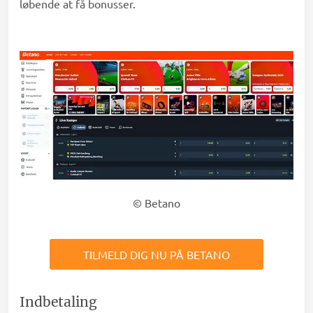
løbende at få bonusser.
© Betano
TILMELD DIG NU PÅ BETANO
Indbetaling