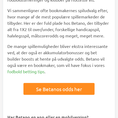
Vi sammenligner ofte bookmakernes spiludvalg efter,
hvor mange af de mest populære spillemarkeder de
tilbyder. Her er der fuld plade hos Betano, der tilbyder
alt fra 1X2 til over/under, forskellige handicapspil,
halvlegsspil, målscorerodds og meget, meget mere.
De mange spillemuligheder bliver ekstra interessante
ved, at der også er akkumulatorbonusser og bet
builder boosts at hente på udvalgte odds. Betano vil
også være en bookmaker, som vil have fokus i vores
fodbold betting tips
.
Se Betanos odds her
Har Betano en app eller en mobilversion?