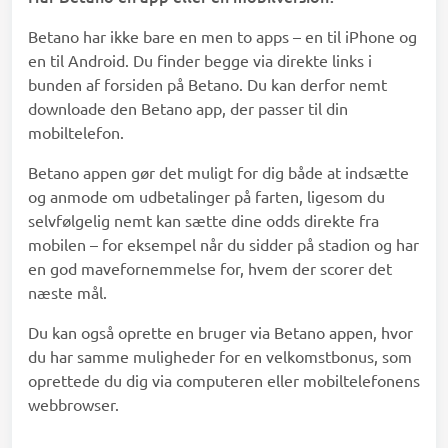
Betano har ikke bare en men to apps – en til iPhone og
en til Android. Du finder begge via direkte links i
bunden af forsiden på Betano. Du kan derfor nemt
downloade den Betano app, der passer til din
mobiltelefon.
Betano appen gør det muligt for dig både at indsætte
og anmode om udbetalinger på farten, ligesom du
selvfølgelig nemt kan sætte dine odds direkte fra
mobilen – for eksempel når du sidder på stadion og har
en god mavefornemmelse for, hvem der scorer det
næste mål.
Du kan også oprette en bruger via Betano appen, hvor
du har samme muligheder for en velkomstbonus, som
oprettede du dig via computeren eller mobiltelefonens
webbrowser.