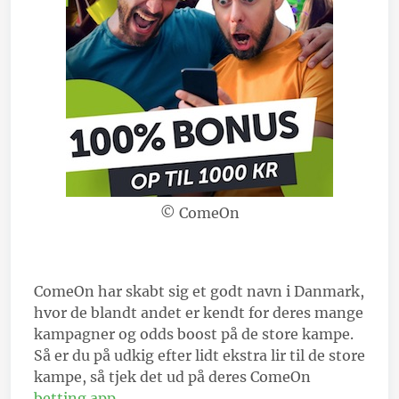
© ComeOn
ComeOn har skabt sig et godt navn i Danmark,
hvor de blandt andet er kendt for deres mange
kampagner og odds boost på de store kampe.
Så er du på udkig efter lidt ekstra lir til de store
kampe, så tjek det ud på deres ComeOn
betting app
.