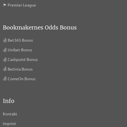
🏴󠁧󠁢󠁥󠁮󠁧󠁿
Premier League
Bookmakernes Odds Bonus
💰
Bet365 Bonus
💰
Unibet Bonus
💰
Cashpoint Bonus
💰
Betinia Bonus
💰
ComeOn Bonus
Info
Kontakt
Imprint