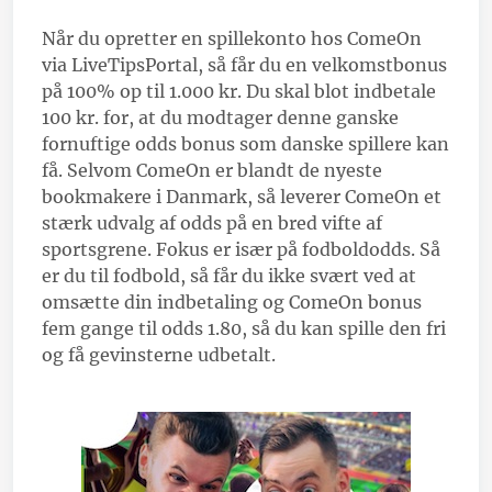
Når du opretter en spillekonto hos ComeOn
via LiveTipsPortal, så får du en velkomstbonus
på 100% op til 1.000 kr. Du skal blot indbetale
100 kr. for, at du modtager denne ganske
fornuftige odds bonus som danske spillere kan
få. Selvom ComeOn er blandt de nyeste
bookmakere i Danmark, så leverer ComeOn et
stærk udvalg af odds på en bred vifte af
sportsgrene. Fokus er især på fodboldodds. Så
er du til fodbold, så får du ikke svært ved at
omsætte din indbetaling og ComeOn bonus
fem gange til odds 1.80, så du kan spille den fri
og få gevinsterne udbetalt.