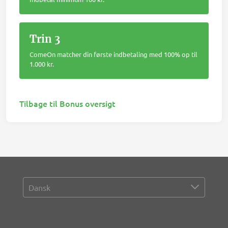
Trin 3
ComeOn matcher din første indbetaling med 100% op til
1.000 kr.
Tilbage til Bonus oversigt