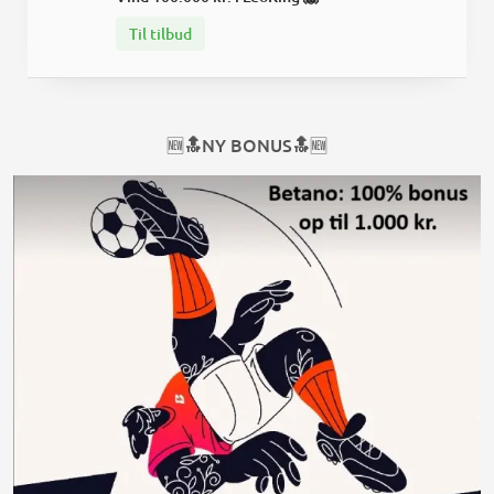
Til tilbud
🔝NY BONUS🔝
🆕
🆕