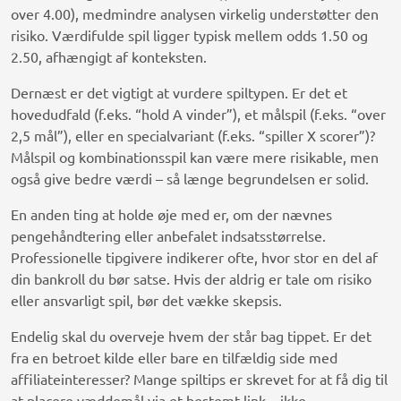
over 4.00), medmindre analysen virkelig understøtter den
risiko. Værdifulde spil ligger typisk mellem odds 1.50 og
2.50, afhængigt af konteksten.
Dernæst er det vigtigt at vurdere spiltypen. Er det et
hovedudfald (f.eks. “hold A vinder”), et målspil (f.eks. “over
2,5 mål”), eller en specialvariant (f.eks. “spiller X scorer”)?
Målspil og kombinationsspil kan være mere risikable, men
også give bedre værdi – så længe begrundelsen er solid.
En anden ting at holde øje med er, om der nævnes
pengehåndtering eller anbefalet indsatsstørrelse.
Professionelle tipgivere indikerer ofte, hvor stor en del af
din bankroll du bør satse. Hvis der aldrig er tale om risiko
eller ansvarligt spil, bør det vække skepsis.
Endelig skal du overveje hvem der står bag tippet. Er det
fra en betroet kilde eller bare en tilfældig side med
affiliateinteresser? Mange spiltips er skrevet for at få dig til
at placere væddemål via et bestemt link – ikke