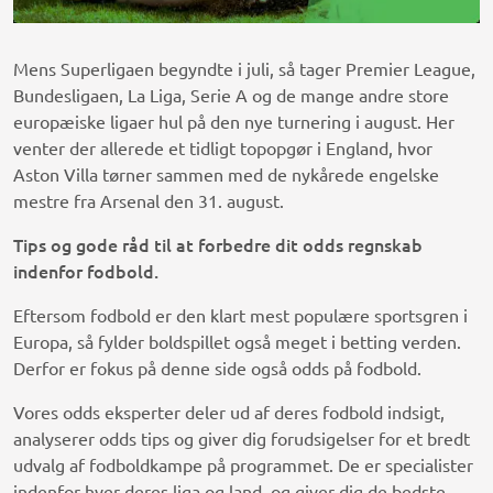
Mens Superligaen begyndte i juli, så tager Premier League,
Bundesligaen, La Liga, Serie A og de mange andre store
europæiske ligaer hul på den nye turnering i august. Her
venter der allerede et tidligt topopgør i England, hvor
Aston Villa tørner sammen med de nykårede engelske
mestre fra Arsenal den 31. august.
Tips og gode råd til at forbedre dit odds regnskab
indenfor fodbold.
Eftersom fodbold er den klart mest populære sportsgren i
Europa, så fylder boldspillet også meget i betting verden.
Derfor er fokus på denne side også odds på fodbold.
Vores odds eksperter deler ud af deres fodbold indsigt,
analyserer odds tips og giver dig forudsigelser for et bredt
udvalg af fodboldkampe på programmet. De er specialister
indenfor hver deres liga og land, og giver dig de bedste