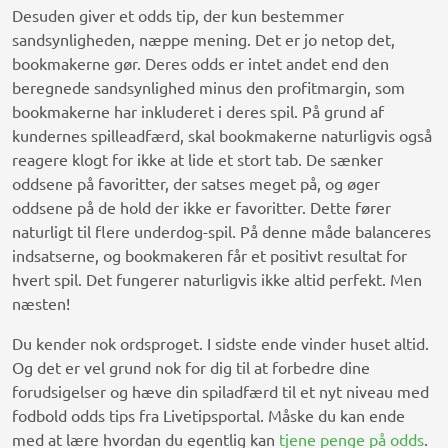
Desuden giver et odds tip, der kun bestemmer
sandsynligheden, næppe mening. Det er jo netop det,
bookmakerne gør. Deres odds er intet andet end den
beregnede sandsynlighed minus den profitmargin, som
bookmakerne har inkluderet i deres spil. På grund af
kundernes spilleadfærd, skal bookmakerne naturligvis også
reagere klogt for ikke at lide et stort tab. De sænker
oddsene på favoritter, der satses meget på, og øger
oddsene på de hold der ikke er favoritter. Dette fører
naturligt til flere underdog-spil. På denne måde balanceres
indsatserne, og bookmakeren får et positivt resultat for
hvert spil. Det fungerer naturligvis ikke altid perfekt. Men
næsten!
Du kender nok ordsproget. I sidste ende vinder huset altid.
Og det er vel grund nok for dig til at forbedre dine
forudsigelser og hæve din spiladfærd til et nyt niveau med
fodbold odds tips fra Livetipsportal. Måske du kan ende
med at lære hvordan du egentlig kan
tjene penge på odds
.