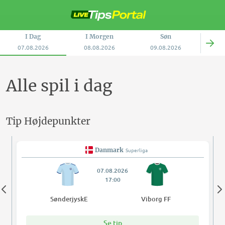
Spring
videre
til
I Dag
I Morgen
Søn
indholdet
07.08.2026
08.08.2026
09.08.2026
Man
10.08.2026
Alle spil i dag
Tip Højdepunkter
Danmark
Superliga
07.08.2026
17:00
SønderjyskE
Viborg FF
Se tip