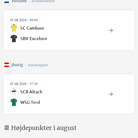
Holland
-
Æresdivisionen
07.08.2026
-
18:00
SC Cambuur
SBV Excelsior
Østrig
-
Bundesligaen
07.08.2026
-
17:30
SCR Altach
WSG Tirol
📆 Højdepunkter i august