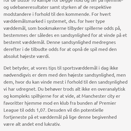
og udebaneresultater samt styrken af de respektive
modstandere i forhold til den kommende. For hvert
væddemålsmarked i systemet, dvs. for hver type
væddemål, som bookmakerne tilbyder spillerne odds på,
bestemmes der således en sandsynlighed for at vinde på et
bestemt væddemål. Denne sandsynlighed medregnes
derefter i de tilbudte odds for at opnå de spil med den
absolut højeste værdi.
Det betyder, at vores tips til sportsvæddemål i dag ikke
nødvendigvis er dem med den højeste sandsynlighed, men
dem, hvor du kan vinde mest i forhold til den sandsynlighed
vi har udregnet. Du behøver trods alt ikke en overanalytisk
og kompleks spilhjerne for at vide, at Manchester city er
favoritter hjemme mod en klub fra bunden af Premier
League til odds 1,07. Desuden vil din potentielle
fortjeneste på et væddemål på lige denne begivenhed
være alt andet end lukrativ.