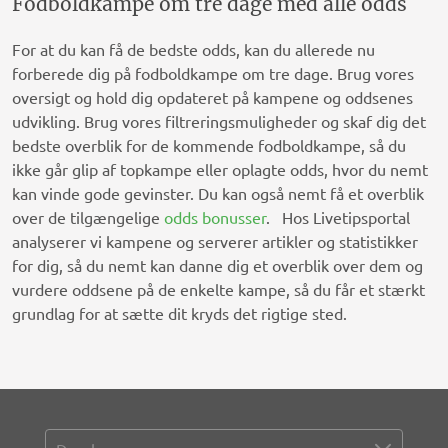
Fodboldkampe om tre dage med alle odds
For at du kan få de bedste odds, kan du allerede nu
forberede dig på fodboldkampe om tre dage. Brug vores
oversigt og hold dig opdateret på kampene og oddsenes
udvikling. Brug vores filtreringsmuligheder og skaf dig det
bedste overblik for de kommende fodboldkampe, så du
ikke går glip af topkampe eller oplagte odds, hvor du nemt
kan vinde gode gevinster. Du kan også nemt få et overblik
over de tilgængelige
odds bonusser
. Hos Livetipsportal
analyserer vi kampene og serverer artikler og statistikker
for dig, så du nemt kan danne dig et overblik over dem og
vurdere oddsene på de enkelte kampe, så du får et stærkt
grundlag for at sætte dit kryds det rigtige sted.