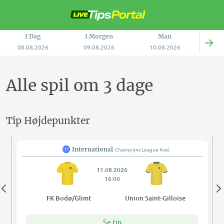
Spring
videre
til
I Dag
I Morgen
Man
indholdet
08.08.2026
09.08.2026
10.08.2026
Tirs
11.08.2026
Alle spil om 3 dage
Tip Højdepunkter
International
Champions League Kval.
11.08.2026
16:00
FK Bodø/Glimt
Union Saint-Gilloise
Se tip