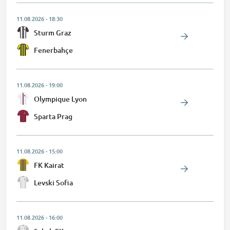
11.08.2026
-
18:30
Sturm Graz
Fenerbahçe
11.08.2026
-
19:00
Olympique Lyon
Sparta Prag
11.08.2026
-
15:00
FK Kairat
Levski Sofia
11.08.2026
-
16:00