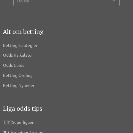
Alt om betting
Betting Strategier
Odds Kalkulator
Odds Guide
Betting Ordbog
Betting Nyheder
Liga odds tips
🇩🇰
Superligaen
🌟
Champions League