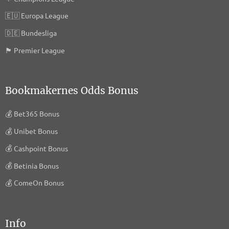
🇪🇺
Europa League
🇩🇪
Bundesliga
🏴󠁧󠁢󠁥󠁮󠁧󠁿
Premier League
Bookmakernes Odds Bonus
💰
Bet365 Bonus
💰
Unibet Bonus
💰
Cashpoint Bonus
💰
Betinia Bonus
💰
ComeOn Bonus
Info