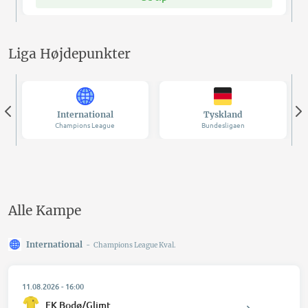
Liga Højdepunkter
International
Tyskland
Champions League
Bundesligaen
Alle Kampe
International
-
Champions League Kval.
11.08.2026
-
16:00
FK Bodø/Glimt