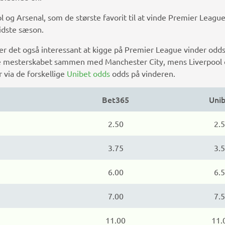
og Arsenal, som de største favorit til at vinde Premier League
sidste sæson.
er det også interessant at kigge på Premier League vinder od
vinde mesterskabet sammen med Manchester City, mens Liverpo
er via de forskellige
Unibet odds
odds på vinderen.
Bet365
Uni
2.50
2.
3.75
3.
6.00
6.
7.00
7.
11.00
11.