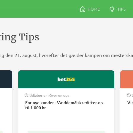
HOME
TIPS
ing Tips
ng den 21. august, hvorefter det gælder kampen om mesterskabe
Udløber om
Over en uge
For nye kunder - Væddemålskreditter op
Vi
til 1.000 kr