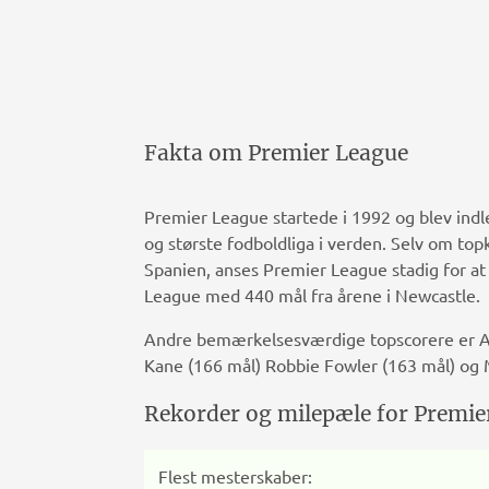
Fakta om Premier League
Premier League startede i 1992 og blev indle
og største fodboldliga i verden. Selv om t
Spanien, anses Premier League stadig for at
League med 440 mål fra årene i Newcastle.
Andre bemærkelsesværdige topscorere er An
Kane (166 mål) Robbie Fowler (163 mål) og 
Rekorder og milepæle for Premi
Flest mesterskaber: