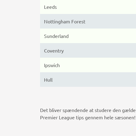
Leeds
Nottingham Forest
Sunderland
Coventry
Ipswich
Hull
Det bliver spændende at studere den gældende 
Premier League tips gennem hele sæsonen!