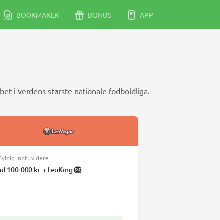
BOOKMAKER
BONUS
APP
t i verdens største nationale fodboldliga.
Gyldig indtil videre
nd 100.000 kr. i LeoKing 🦁