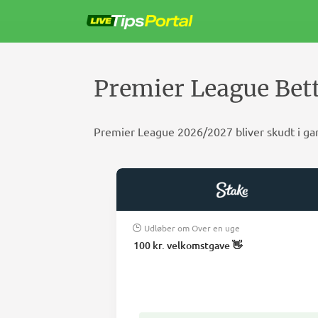
Spring
videre
til
indholdet
Premier League Bett
Premier League 2026/2027 bliver skudt i ga
Udløber om
Over en uge
100 kr. velkomstgave 👋