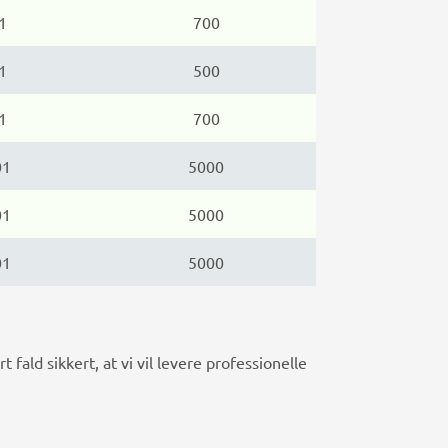
1
700
1
500
1
700
01
5000
01
5000
01
5000
ald sikkert, at vi vil levere professionelle