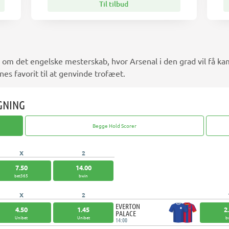
Til tilbud
m det engelske mesterskab, hvor Arsenal i den grad vil få kamp
s favorit til at genvinde trofæet.