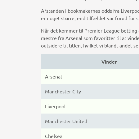
Afstanden i bookmakernes odds fra Liverpool 
er noget større, end tilfældet var forud for 
Når det kommer til Premier League betting 
mestre fra Arsenal som favoritter til at 
outsidere til titlen, hvilket vi blandt andet s
Vinder
Arsenal
Manchester City
Liverpool
Manchester United
Chelsea