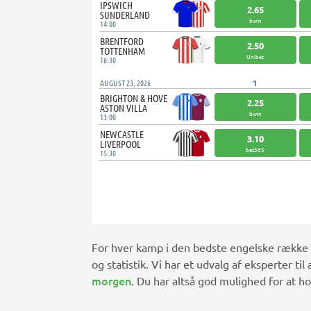
For hver kamp i den bedste engelske række g
og statistik. Vi har et udvalg af eksperter ti
morgen
. Du har altså god mulighed for at 