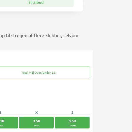
Til tilbud
 til stregen af flere klubber, selvom