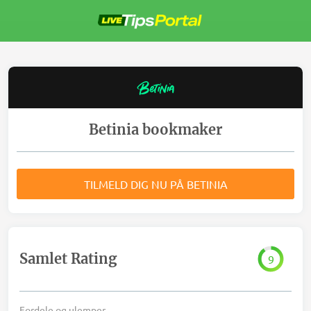
Spring
videre
til
indholdet
Betinia bookmaker
TILMELD DIG NU PÅ BETINIA
Samlet Rating
9
Fordele og ulemper