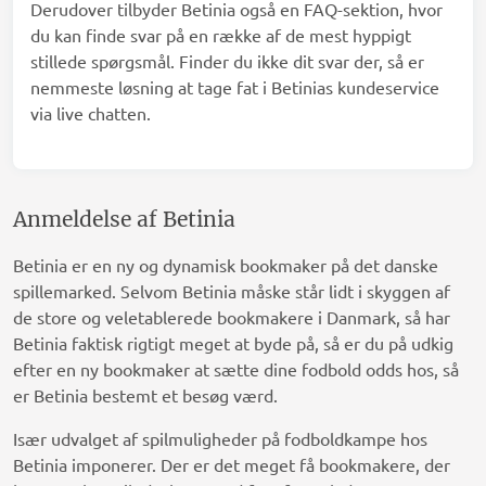
Derudover tilbyder Betinia også en FAQ-sektion, hvor
du kan finde svar på en række af de mest hyppigt
stillede spørgsmål. Finder du ikke dit svar der, så er
nemmeste løsning at tage fat i Betinias kundeservice
via live chatten.
Anmeldelse af Betinia
Betinia er en ny og dynamisk bookmaker på det danske
spillemarked. Selvom Betinia måske står lidt i skyggen af
de store og veletablerede bookmakere i Danmark, så har
Betinia faktisk rigtigt meget at byde på, så er du på udkig
efter en ny bookmaker at sætte dine fodbold odds hos, så
er Betinia bestemt et besøg værd.
Især udvalget af spilmuligheder på fodboldkampe hos
Betinia imponerer. Der er det meget få bookmakere, der