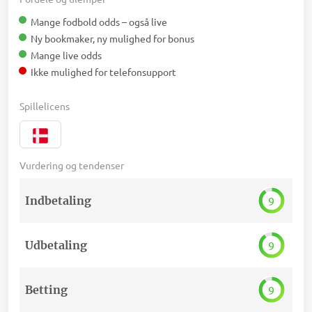
Mange fodbold odds – også live
Ny bookmaker, ny mulighed for bonus
Mange live odds
Ikke mulighed for telefonsupport
Spillelicens
Vurdering og tendenser
Indbetaling
9
Udbetaling
9
Betting
9