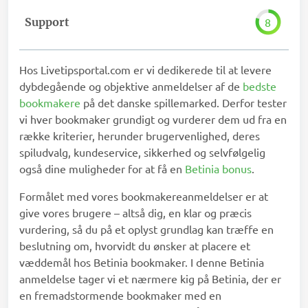
Support
8
Hos Livetipsportal.com er vi dedikerede til at levere
dybdegående og objektive anmeldelser af de
bedste
bookmakere
på det danske spillemarked. Derfor tester
vi hver bookmaker grundigt og vurderer dem ud fra en
række kriterier, herunder brugervenlighed, deres
spiludvalg, kundeservice, sikkerhed og selvfølgelig
også dine muligheder for at få en
Betinia bonus
.
Formålet med vores bookmakereanmeldelser er at
give vores brugere – altså dig, en klar og præcis
vurdering, så du på et oplyst grundlag kan træffe en
beslutning om, hvorvidt du ønsker at placere et
væddemål hos Betinia bookmaker. I denne Betinia
anmeldelse tager vi et nærmere kig på Betinia, der er
en fremadstormende bookmaker med en