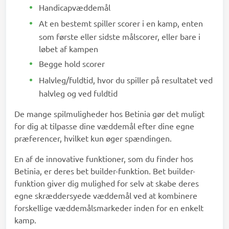
Handicapvæddemål
At en bestemt spiller scorer i en kamp, enten
som første eller sidste målscorer, eller bare i
løbet af kampen
Begge hold scorer
Halvleg/fuldtid, hvor du spiller på resultatet ved
halvleg og ved fuldtid
De mange spilmuligheder hos Betinia gør det muligt
for dig at tilpasse dine væddemål efter dine egne
præferencer, hvilket kun øger spændingen.
En af de innovative funktioner, som du finder hos
Betinia, er deres bet builder-funktion. Bet builder-
funktion giver dig mulighed for selv at skabe deres
egne skræddersyede væddemål ved at kombinere
forskellige væddemålsmarkeder inden for en enkelt
kamp.