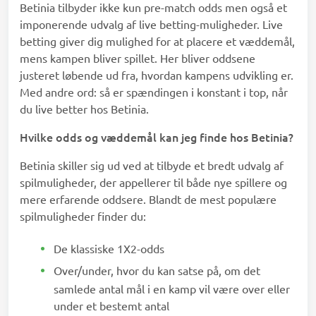
Betinia tilbyder ikke kun pre-match odds men også et
imponerende udvalg af live betting-muligheder. Live
betting giver dig mulighed for at placere et væddemål,
mens kampen bliver spillet. Her bliver oddsene
justeret løbende ud fra, hvordan kampens udvikling er.
Med andre ord: så er spændingen i konstant i top, når
du live better hos Betinia.
Hvilke odds og væddemål kan jeg finde hos Betinia?
Betinia skiller sig ud ved at tilbyde et bredt udvalg af
spilmuligheder, der appellerer til både nye spillere og
mere erfarende oddsere. Blandt de mest populære
spilmuligheder finder du:
De klassiske 1X2-odds
Over/under, hvor du kan satse på, om det
samlede antal mål i en kamp vil være over eller
under et bestemt antal