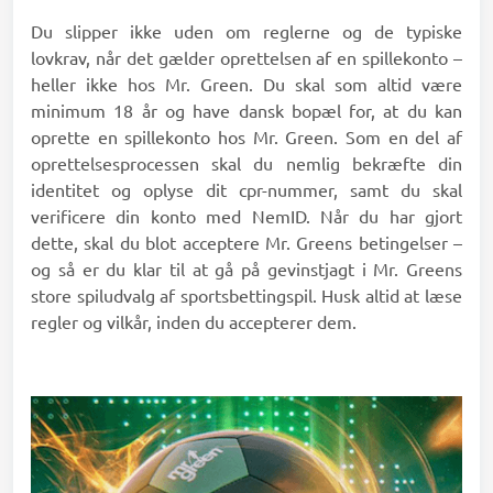
Du slipper ikke uden om reglerne og de typiske
lovkrav, når det gælder oprettelsen af en spillekonto –
heller ikke hos Mr. Green. Du skal som altid være
minimum 18 år og have dansk bopæl for, at du kan
oprette en spillekonto hos Mr. Green. Som en del af
oprettelsesprocessen skal du nemlig bekræfte din
identitet og oplyse dit cpr-nummer, samt du skal
verificere din konto med NemID. Når du har gjort
dette, skal du blot acceptere Mr. Greens betingelser –
og så er du klar til at gå på gevinstjagt i Mr. Greens
store spiludvalg af sportsbettingspil. Husk altid at læse
regler og vilkår, inden du accepterer dem.