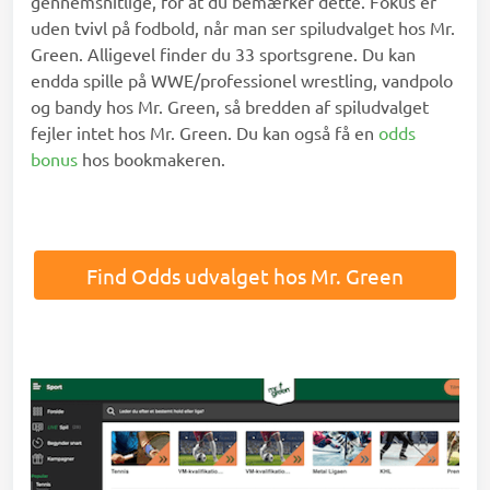
gennemsnitlige, for at du bemærker dette. Fokus er
uden tvivl på fodbold, når man ser spiludvalget hos Mr.
Green. Alligevel finder du 33 sportsgrene. Du kan
endda spille på WWE/professionel wrestling, vandpolo
og bandy hos Mr. Green, så bredden af spiludvalget
fejler intet hos Mr. Green. Du kan også få en
odds
bonus
hos bookmakeren.
Find Odds udvalget hos Mr. Green