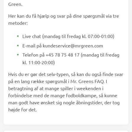
Green.
Her kan du få hjælp og svar på dine spørgsmål via tre
metoder:
Live chat (mandag til fredag kl. 07:00-01:00)
E-mail på
kundeservice@mrgreen.com
Telefon på +45 78 75 48 17 (mandag til fredag
kl. 11:00-20:00)
Hvis du er gør det selv-typen, så kan du også finde svar
på en lang række spørgsmål i Mr. Greens FAQ. I
betragtning af at mange spiller i weekenden i
forbindelse med de mange fodboldkampe, så kunne
man godt have ønsket sig nogle åbningstider, der tog
højde for det.