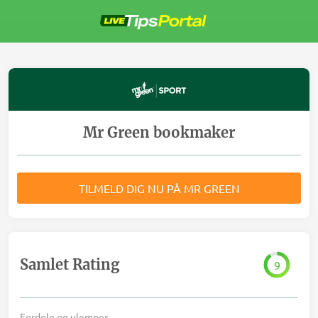
Spring
videre
til
indholdet
Mr Green bookmaker
TILMELD DIG NU PÅ MR GREEN
Samlet Rating
9
Fordele og ulemper