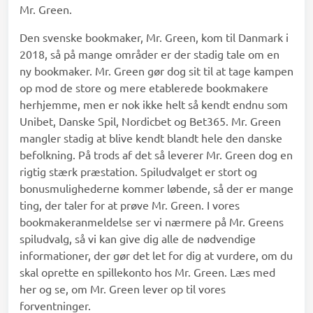
Mr. Green.
Den svenske bookmaker, Mr. Green, kom til Danmark i
2018, så på mange områder er der stadig tale om en
ny bookmaker. Mr. Green gør dog sit til at tage kampen
op mod de store og mere etablerede bookmakere
herhjemme, men er nok ikke helt så kendt endnu som
Unibet, Danske Spil, Nordicbet og Bet365. Mr. Green
mangler stadig at blive kendt blandt hele den danske
befolkning. På trods af det så leverer Mr. Green dog en
rigtig stærk præstation. Spiludvalget er stort og
bonusmulighederne kommer løbende, så der er mange
ting, der taler for at prøve Mr. Green. I vores
bookmakeranmeldelse ser vi nærmere på Mr. Greens
spiludvalg, så vi kan give dig alle de nødvendige
informationer, der gør det let for dig at vurdere, om du
skal oprette en spillekonto hos Mr. Green. Læs med
her og se, om Mr. Green lever op til vores
forventninger.