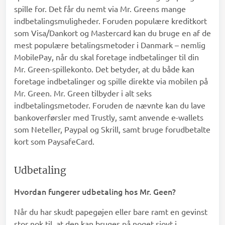
spille for. Det får du nemt via Mr. Greens mange
indbetalingsmuligheder. Foruden populære kreditkort
som Visa/Dankort og Mastercard kan du bruge en af de
mest populære betalingsmetoder i Danmark – nemlig
MobilePay, når du skal foretage indbetalinger til din
Mr. Green-spillekonto. Det betyder, at du både kan
foretage indbetalinger og spille direkte via mobilen på
Mr. Green. Mr. Green tilbyder i alt seks
indbetalingsmetoder. Foruden de nævnte kan du lave
bankoverførsler med Trustly, samt anvende e-wallets
som Neteller, Paypal og Skrill, samt bruge forudbetalte
kort som PaysafeCard.
Udbetaling
Hvordan fungerer udbetaling hos Mr. Geen?
Når du har skudt papegøjen eller bare ramt en gevinst
stor nok til, at den kan bruges på noget sjovt i