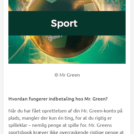
© Mr Green
Hvordan fungerer indbetaling hos Mr. Green?
Når du har fået oprettelsen af din Mr. Green-konto på
plads, mangler der kun én ting, for at du rigtig er
spilleklar – nemlig penge at spille for. Mr. Greens
sportsbook kræver ikke overraskende rigtige penge at