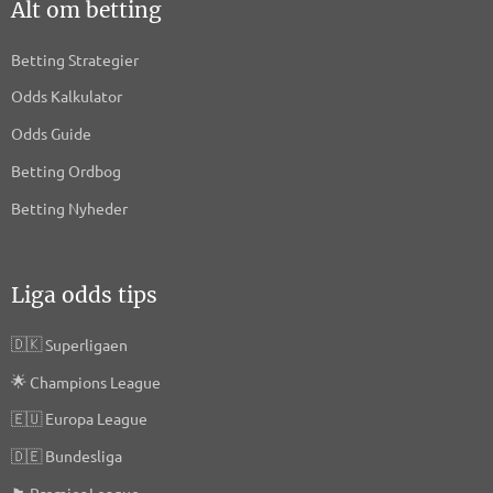
Alt om betting
Betting Strategier
Odds Kalkulator
Odds Guide
Betting Ordbog
Betting Nyheder
Liga odds tips
🇩🇰
Superligaen
🌟
Champions League
🇪🇺
Europa League
🇩🇪
Bundesliga