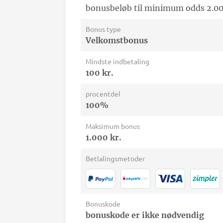
bonusbeløb til minimum odds 2.00
Bonus type
Velkomstbonus
Mindste indbetaling
100 kr.
procentdel
100%
Maksimum bonus
1.000 kr.
Betlalingsmetoder
Bonuskode
bonuskode er ikke nødvendig