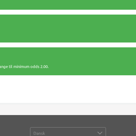
nge til minimum odds 2.00.