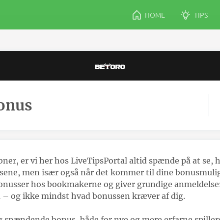
HOME
TIPS
onus
ner, er vi her hos LiveTipsPortal altid spænde på at se
sene, men især også når det kommer til dine bonusmuligh
bonusser hos bookmakerne og giver grundige anmeldelser a
å – og ikke mindst hvad bonussen kræver af dig.
 spændende bonus, både for nye og mere erfarne spillere