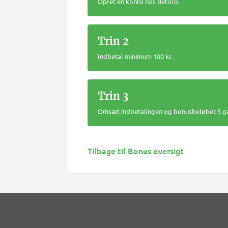
Opret en konto hos Betoro.
Trin 2
Indbetal minimum 100 kr.
Trin 3
Omsæt indbetalingen og bonusbeløbet 5 ga
Tilbage til Bonus oversigt