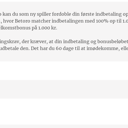
an du som ny spiller fordoble din første indbetaling op
n, hvor Betoro matcher indbetalingen med 100% op til 1.00
lkomstbonus på 1.000 kr.
skrav, der kræver, at din indbetaling og bonusbeløbet
udbetale den. Det har du 60 dage til at imødekomme, ell