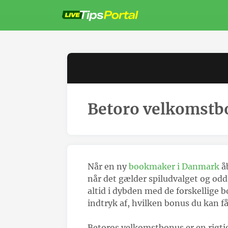
Spring
videre
til
indholdet
Betoro velkomstb
Når en ny
bookmaker i Danmark
åb
når det gælder spiludvalget og odd
altid i dybden med de forskellige 
indtryk af, hvilken bonus du kan f
Betoros velkomstbonus er en rigtig