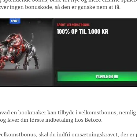
er ingen bonuskode, så den er ganske nem at få.
 hvad en bookmaker kan tilbyde i velkomstbonus, nemlig
 og laver din første indbetaling hos Betoro.
 velkomstbonus, skal du indfri omsætningskravet, der er 