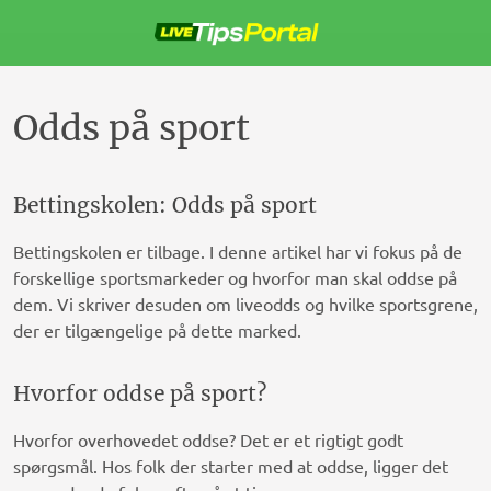
Spring
videre
til
indholdet
Odds på sport
Bettingskolen: Odds på sport
Bettingskolen er tilbage. I denne artikel har vi fokus på de
forskellige sportsmarkeder og hvorfor man skal oddse på
dem. Vi skriver desuden om liveodds og hvilke sportsgrene,
der er tilgængelige på dette marked.
Hvorfor oddse på sport?
Hvorfor overhovedet oddse? Det er et rigtigt godt
spørgsmål. Hos folk der starter med at oddse, ligger det