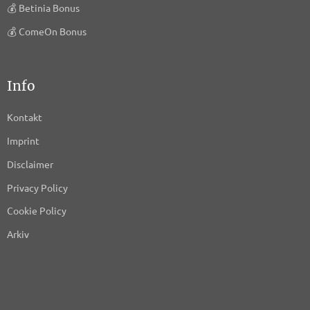
💰
Betinia Bonus
💰
ComeOn Bonus
Info
Kontakt
Imprint
Disclaimer
Privacy Policy
Cookie Policy
Arkiv