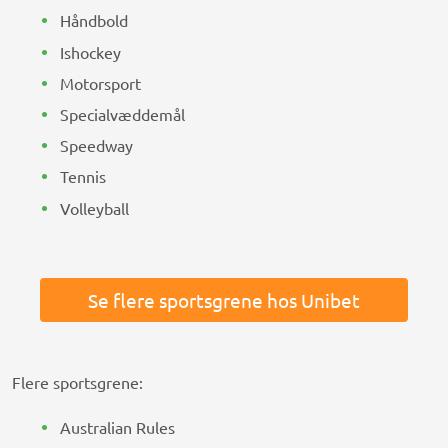
Håndbold
Ishockey
Motorsport
Specialvæddemål
Speedway
Tennis
Volleyball
Se flere sportsgrene hos Unibet
Flere sportsgrene:
Australian Rules