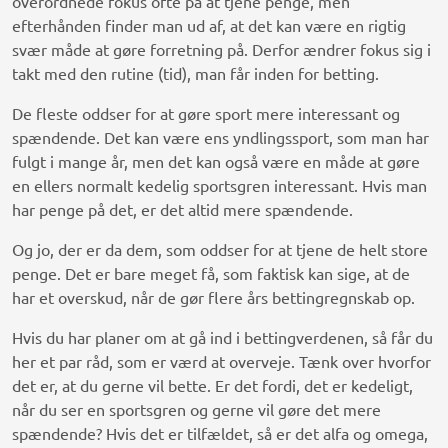
overordnede fokus ofte på at tjene penge, men
efterhånden finder man ud af, at det kan være en rigtig
svær måde at gøre forretning på. Derfor ændrer fokus sig i
takt med den rutine (tid), man får inden for betting.
De fleste oddser for at gøre sport mere interessant og
spændende. Det kan være ens yndlingssport, som man har
fulgt i mange år, men det kan også være en måde at gøre
en ellers normalt kedelig sportsgren interessant. Hvis man
har penge på det, er det altid mere spændende.
Og jo, der er da dem, som oddser for at tjene de helt store
penge. Det er bare meget få, som faktisk kan sige, at de
har et overskud, når de gør flere års bettingregnskab op.
Hvis du har planer om at gå ind i bettingverdenen, så får du
her et par råd, som er værd at overveje. Tænk over hvorfor
det er, at du gerne vil bette. Er det fordi, det er kedeligt,
når du ser en sportsgren og gerne vil gøre det mere
spændende? Hvis det er tilfældet, så er det alfa og omega,