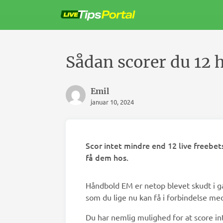
Spring
videre
til
indholdet
Sådan scorer du 12 
Emil
januar 10, 2024
Scor intet mindre end 12 live freeb
få dem hos.
Håndbold EM er netop blevet skudt i ga
som du lige nu kan få i forbindelse me
Du har nemlig mulighed for at score in