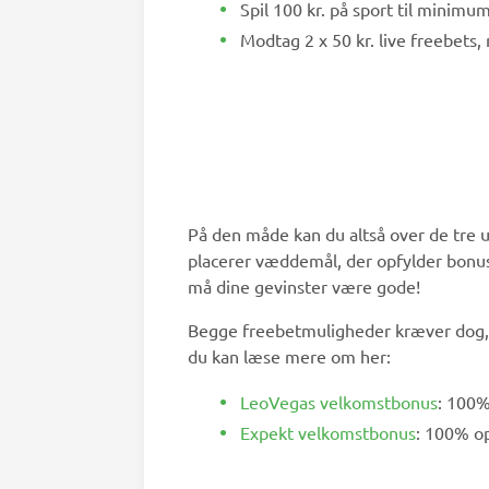
Spil 100 kr. på sport til minimu
Modtag 2 x 50 kr. live freebets,
På den måde kan du altså over de tre ug
placerer væddemål, der opfylder bonu
må dine gevinster være gode!
Begge freebetmuligheder kræver dog, a
du kan læse mere om her:
LeoVegas velkomstbonus
: 100% 
Expekt velkomstbonus
: 100% op 