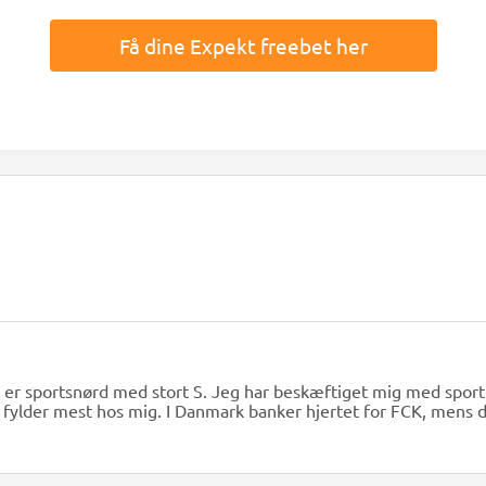
Få dine Expekt freebet her
g er sportsnørd med stort S. Jeg har beskæftiget mig med sport 
 fylder mest hos mig. I Danmark banker hjertet for FCK, mens d