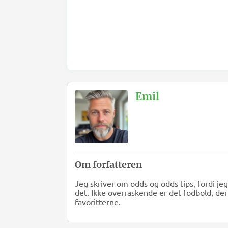
Emil
Om forfatteren
Jeg skriver om odds og odds tips, fordi je
det. Ikke overraskende er det fodbold, der
favoritterne.