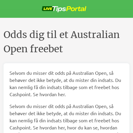
Spring
videre
til
indholdet
Odds dig til et Australian
Open freebet
Selvom du misser dit odds på Australian Open, så
behøver det ikke betyde, at du mister din indsats. Du
kan nemlig få din indsats tilbage som et freebet hos
Cashpoint. Se hvordan her.
Selvom du misser dit odds på Australian Open, så
behøver det ikke betyde, at du mister din indsats. Du
kan nemlig få din indsats tilbage som et freebet hos
Cashpoint. Se hvordan her, hvor du kan se, hvordan