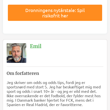
Dronningens nytårstale: Spil
risikofrit her
Emil
Om forfatteren
Jeg skriver om odds og odds tips, fordi jeg er
sportsnørd med stort S. Jeg har beskæftiget mig med
sport og odds i snart 10+ år - og jeg er vild med det.
Ikke overraskende er det fodbold, der fylder mest hos
mig. I Danmark banker hjertet for FCK, mens det i
Spanien er Real Madrid, der er favoritterne.