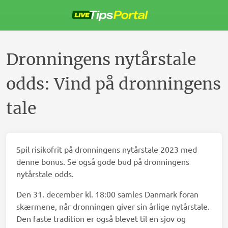
Spring
videre
til
indholdet
Dronningens nytårstale
odds: Vind på dronningens
tale
Spil risikofrit på dronningens nytårstale 2023 med
denne bonus. Se også gode bud på dronningens
nytårstale odds.
Den 31. december kl. 18:00 samles Danmark foran
skærmene, når dronningen giver sin årlige nytårstale.
Den faste tradition er også blevet til en sjov og