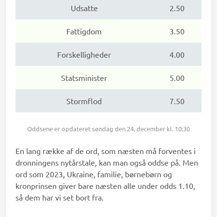
Udsatte
2.50
Fattigdom
3.50
Forskelligheder
4.00
Statsminister
5.00
Stormflod
7.50
Oddsene er opdateret søndag den 24. december kl. 10:30
En lang række af de ord, som næsten må forventes i
dronningens nytårstale, kan man også oddse på. Men
ord som 2023, Ukraine, familie, børnebørn og
kronprinsen giver bare næsten alle under odds 1.10,
så dem har vi set bort fra.