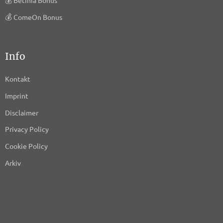
💰
Betinia Bonus
💰
ComeOn Bonus
Info
Kontakt
Imprint
Disclaimer
Privacy Policy
Cookie Policy
Arkiv