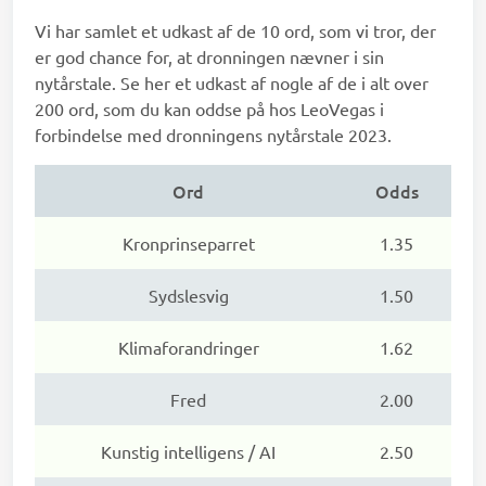
Vi har samlet et udkast af de 10 ord, som vi tror, der
er god chance for, at dronningen nævner i sin
nytårstale. Se her et udkast af nogle af de i alt over
200 ord, som du kan oddse på hos LeoVegas i
forbindelse med dronningens nytårstale 2023.
Ord
Odds
Kronprinseparret
1.35
Sydslesvig
1.50
Klimaforandringer
1.62
Fred
2.00
Kunstig intelligens / AI
2.50