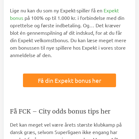
Lige nu kan du som ny Expekt-spiller få en
Expekt
bonus
på 100% op til 1.000 kr. i forbindelse med din
oprettelse og første indbetaling. Og… Det kræver
blot én gennemspilning af dit indskud, for at du får
din Expekt velkomstbonus. Du kan læse meget mere
om bonussen til nye spillere hos Expekt i vores store
anmeldelse af den.
Få din Expekt bonus her
Få FCK – City odds bonus tips her
Det kan meget vel være årets største klubkamp på
dansk græs, selvom Superligaen ikke engang har