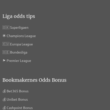
Liga odds tips
🇩🇰
Superligaen
🌟
Champions League
🇪🇺
Europa League
🇩🇪
Bundesliga
🏴󠁧󠁢󠁥󠁮󠁧󠁿
Premier League
Bookmakernes Odds Bonus
💰
Bet365 Bonus
💰
Unibet Bonus
💰
Cashpoint Bonus