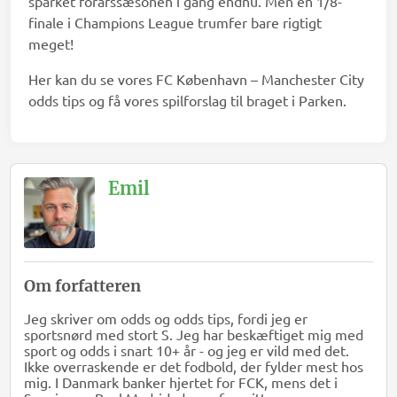
sparket forårssæsonen i gang endnu. Men en 1/8-
finale i Champions League trumfer bare rigtigt
meget!
Her kan du se vores FC København – Manchester City
odds tips og få vores spilforslag til braget i Parken.
Emil
Om forfatteren
Jeg skriver om odds og odds tips, fordi jeg er
sportsnørd med stort S. Jeg har beskæftiget mig med
sport og odds i snart 10+ år - og jeg er vild med det.
Ikke overraskende er det fodbold, der fylder mest hos
mig. I Danmark banker hjertet for FCK, mens det i