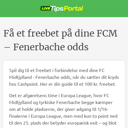
Spring
videre
til
indholdet
Få et freebet på dine FCM
– Fenerbache odds
Spil dig til et freebet i forbindelse med dine FC
Midtjylland - Fenerbache odds, når du sætter dit kryds
hos Cashpoint. Her er din guide til et 100 kr. freebet.
Det er afgørelsens time i Europa League, hvor FC
Midtjylland og tyrkiske Fenerbache begge kæmper
om at holde pladserne, der giver adgang til 1/16-
finalerne i Europa League, men med kun to point ned
til den 25. plads der betyder europæisk exit – og blot