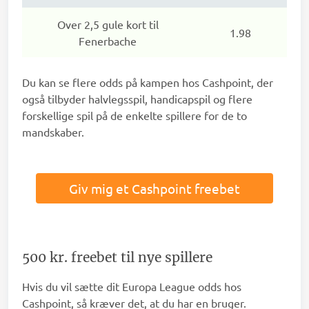
Over 2,5 gule kort til
1.98
Fenerbache
Du kan se flere odds på kampen hos Cashpoint, der
også tilbyder halvlegsspil, handicapspil og flere
forskellige spil på de enkelte spillere for de to
mandskaber.
Giv mig et Cashpoint freebet
500 kr. freebet til nye spillere
Hvis du vil sætte dit Europa League odds hos
Cashpoint, så kræver det, at du har en bruger.