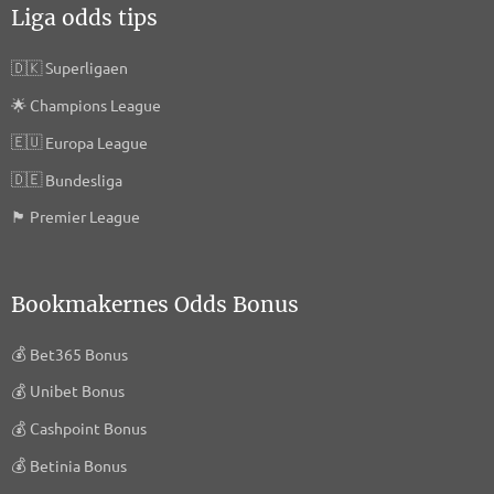
Liga odds tips
🇩🇰
Superligaen
🌟
Champions League
🇪🇺
Europa League
🇩🇪
Bundesliga
🏴󠁧󠁢󠁥󠁮󠁧󠁿
Premier League
Bookmakernes Odds Bonus
💰
Bet365 Bonus
💰
Unibet Bonus
💰
Cashpoint Bonus
💰
Betinia Bonus