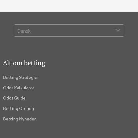
Alt om betting
Betting Strategier
Odds Kalkulator
Odds Guide
Betting Ordbog
Betting Nyheder