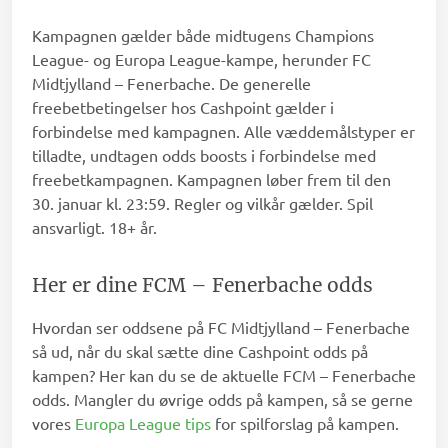
Kampagnen gælder både midtugens Champions
League- og Europa League-kampe, herunder FC
Midtjylland – Fenerbache. De generelle
freebetbetingelser hos Cashpoint gælder i
forbindelse med kampagnen. Alle væddemålstyper er
tilladte, undtagen odds boosts i forbindelse med
freebetkampagnen. Kampagnen løber frem til den
30. januar kl. 23:59. Regler og vilkår gælder. Spil
ansvarligt. 18+ år.
Her er dine FCM – Fenerbache odds
Hvordan ser oddsene på FC Midtjylland – Fenerbache
så ud, når du skal sætte dine Cashpoint odds på
kampen? Her kan du se de aktuelle FCM – Fenerbache
odds. Mangler du øvrige odds på kampen, så se gerne
vores
Europa League tips
for spilforslag på kampen.