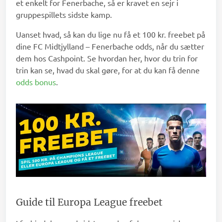
et enkelt for Fenerbache, så er kravet en sejr i
gruppespillets sidste kamp.
Uanset hvad, så kan du lige nu få et 100 kr. freebet på
dine FC Midtjylland – Fenerbache odds, når du sætter
dem hos Cashpoint. Se hvordan her, hvor du trin for
trin kan se, hvad du skal gøre, for at du kan få denne
odds bonus
.
Guide til Europa League freebet