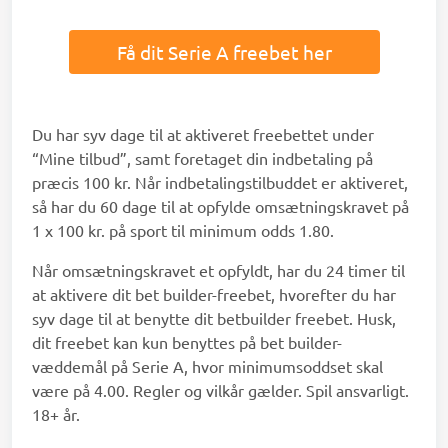
Få dit Serie A freebet her
Du har syv dage til at aktiveret freebettet under
“Mine tilbud”, samt foretaget din indbetaling på
præcis 100 kr. Når indbetalingstilbuddet er aktiveret,
så har du 60 dage til at opfylde omsætningskravet på
1 x 100 kr. på sport til minimum odds 1.80.
Når omsætningskravet et opfyldt, har du 24 timer til
at aktivere dit bet builder-freebet, hvorefter du har
syv dage til at benytte dit betbuilder freebet. Husk,
dit freebet kan kun benyttes på bet builder-
væddemål på Serie A, hvor minimumsoddset skal
være på 4.00. Regler og vilkår gælder. Spil ansvarligt.
18+ år.