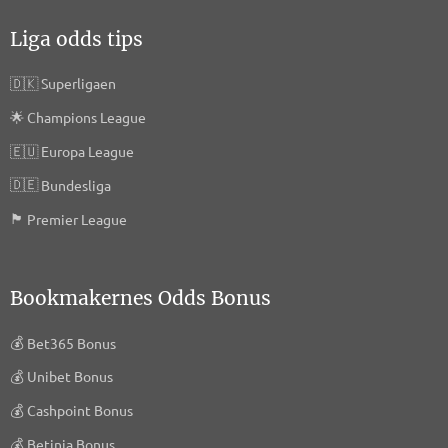
Liga odds tips
🇩🇰
Superligaen
🌟
Champions League
🇪🇺
Europa League
🇩🇪
Bundesliga
🏴󠁧󠁢󠁥󠁮󠁧󠁿
Premier League
Bookmakernes Odds Bonus
💰
Bet365 Bonus
💰
Unibet Bonus
💰
Cashpoint Bonus
💰
Betinia Bonus