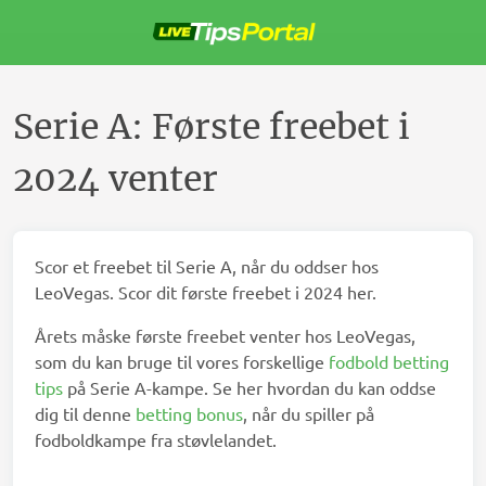
Spring
videre
til
indholdet
Serie A: Første freebet i
2024 venter
Scor et freebet til Serie A, når du oddser hos
LeoVegas. Scor dit første freebet i 2024 her.
Årets måske første freebet venter hos LeoVegas,
som du kan bruge til vores forskellige
fodbold betting
tips
på Serie A-kampe. Se her hvordan du kan oddse
dig til denne
betting bonus
, når du spiller på
fodboldkampe fra støvlelandet.