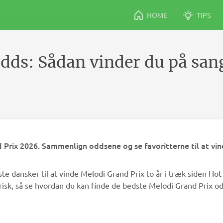
HOME
TIPS
odds: Sådan vinder du på sa
Prix 2026. Sammenlign oddsene og se favoritterne til at vin
rste dansker til at vinde Melodi Grand Prix to år i træk siden Hot
risk, så se hvordan du kan finde de bedste Melodi Grand Prix o