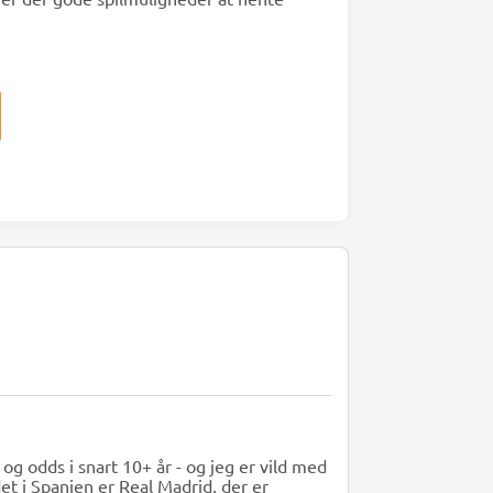
og odds i snart 10+ år - og jeg er vild med
et i Spanien er Real Madrid, der er