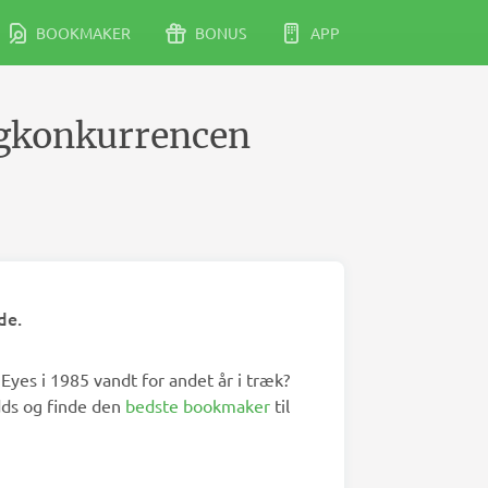
BOOKMAKER
BONUS
APP
ngkonkurrencen
de.
 Eyes i 1985 vandt for andet år i træk?
dds og finde den
bedste bookmaker
til