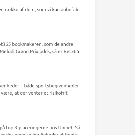
 en række af dem, som vi kan anbefale
 Bet365 bookmakeren, som de andre
elodi Grand Prix odds, så er Bet365
givenheder – både sportsbegivenheder
ære, at der venter et risikofrit
på top 3-placeringerne hos Unibet. Så
 er der gode spilmuligheder at hente