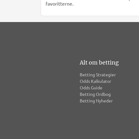
favoritterne.
Alt om betting
Betting Strategier
Odds Kalkulator
Odds Guide
Betting Ordbog
Betting Nyheder