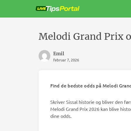
Spring
videre
til
indholdet
Melodi Grand Prix 
Emil
februar 7, 2026
Find de bedste odds på Melodi Grand 
Skriver Sissal historie og bliver den fø
Melodi Grand Prix 2026 kan blive histo
dine odds.