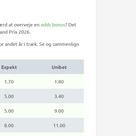
værd at overveje en
odds bonus
? Det
rand Prix 2026.
 for andet år i træk. Se og sammenlign
Expekt
Unibet
1.70
1.80
5.00
3.40
5.00
9.00
8.00
11.00