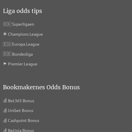
Liga odds tips
🇩🇰
Superligaen
🌟
Champions League
🇪🇺
Europa League
🇩🇪
Bundesliga
🏴󠁧󠁢󠁥󠁮󠁧󠁿
Premier League
Bookmakernes Odds Bonus
💰
Bet365 Bonus
💰
Unibet Bonus
💰
Cashpoint Bonus
💰
Betinia Bonus