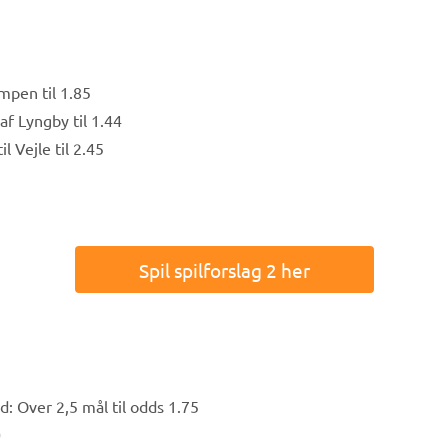
mpen til 1.85
af Lyngby til 1.44
l Vejle til 2.45
Spil spilforslag 2 her
: Over 2,5 mål til odds 1.75
0