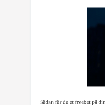
Sådan får du et freebet på di