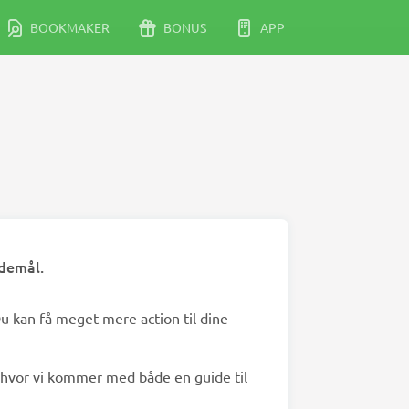
BOOKMAKER
BONUS
APP
ddemål.
 Du kan få meget mere action til dine
r, hvor vi kommer med både en guide til