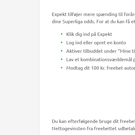
Expekt tilføjer mere spænding til for
dine Superliga odds. For at du kan få e
Klik dig ind på Expekt
Log ind eller opret en konto
Aktiver tilbuddet under “Mine t
Lav et kombinationsvæddemål på
Modtag dit 100 kr. freebet aut
Du kan efterfølgende bruge dit freebe
Nettogevinsten fra freebettet udbetales