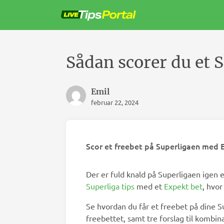
Spring
videre
til
indholdet
Sådan scorer du et S
Emil
februar 22, 2024
Scor et freebet på Superligaen med E
Der er fuld knald på Superligaen igen e
Superliga tips
med et
Expekt bet
, hvor
Se hvordan du får et freebet på dine S
freebettet, samt tre forslag til komb