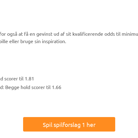
for også at få en gevinst ud af sit kvalificerende odds til min
le eller bruge sin inspiration.
 scorer til 1.81
: Begge hold scorer til 1.66
Spil spilforslag 1 her