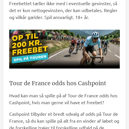
Freebettet tæller ikke med i eventuelle gevinster, så
det er kun nettogevinsten, der kan udbetales. Regler
og vilkår gælder. Spil ansvarligt. 18+ år.
Tour de France odds hos Cashpoint
Hvad kan man så spille på af Tour de France odds hos
Cashpoint, hvis man gerne vil have et freebet?
Cashpoint tilbyder et bredt udvalg af odds på Tour de
France, så du kan spille på alt fra en vinder af løbet og
de forskellige trøjer til forskellige udfald på de