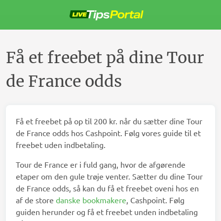
Spring
videre
til
indholdet
Få et freebet på dine Tour
de France odds
Få et freebet på op til 200 kr. når du sætter dine Tour
de France odds hos Cashpoint. Følg vores guide til et
freebet uden indbetaling.
Tour de France er i fuld gang, hvor de afgørende
etaper om den gule trøje venter. Sætter du dine Tour
de France odds, så kan du få et freebet oveni hos en
af de store
danske bookmakere
, Cashpoint. Følg
guiden herunder og få et freebet unden indbetaling