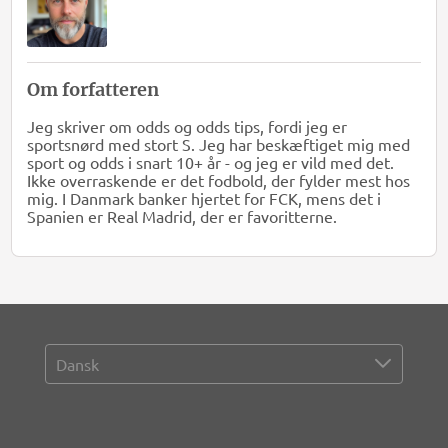
Om forfatteren
Jeg skriver om odds og odds tips, fordi jeg er
sportsnørd med stort S. Jeg har beskæftiget mig med
sport og odds i snart 10+ år - og jeg er vild med det.
Ikke overraskende er det fodbold, der fylder mest hos
mig. I Danmark banker hjertet for FCK, mens det i
Spanien er Real Madrid, der er favoritterne.