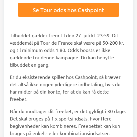
Se Tour odds hos Cashpoint
Tilbuddet gælder frem til den 27. juli kl. 23:59. Dit
væddemål på Tour de France skal være på 50-200 kr.
og til minimum odds 1.80. Odds boosts er ikke
gældende for denne kampagne. Du kan benytte
tilbuddet en gang.
Er du eksisterende spiller hos Cashpoint, så kræver
det altså ikke nogen yderligere indbetaling, hvis du
har midler på din konto, for at du kan få dette
freebet.
Når du modtager dit freebet, er det gyldigt i 30 dage.
Det skal bruges på 1 x sportsindsats, hvor flere
begivenheder kan kombineres. Freebettet kan kun
bruges på enkelt- eller kombinationsindsatser.