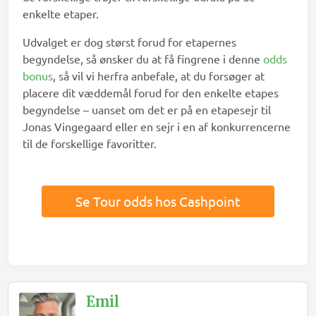
enkelte etaper.
Udvalget er dog størst forud for etapernes
begyndelse, så ønsker du at få fingrene i denne
odds
bonus
, så vil vi herfra anbefale, at du forsøger at
placere dit væddemål forud for den enkelte etapes
begyndelse – uanset om det er på en etapesejr til
Jonas Vingegaard eller en sejr i en af konkurrencerne
til de forskellige favoritter.
Se Tour odds hos Cashpoint
Emil