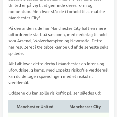
United er på vej til at genfinde deres form og
momentum. Men hvor står de i forhold til at matche
Manchester City?
På den anden side har Manchester City haft en mere
udfordrende start på sæsonen, med nederlag til hold
som Arsenal, Wolverhampton og Newcastle. Dette
har resulteret i tre tabte kampe ud af de seneste seks
spillede.
Alt i alt lover dette derby i Manchester en intens og
uforudsigelig kamp. Med Expekts risikofrie væddemål
kan du deltage i spændingen med et risikofrit
væddemål.
Oddsene du kan spille risikofrit på, ser således ud:
Manchester United
Manchester City