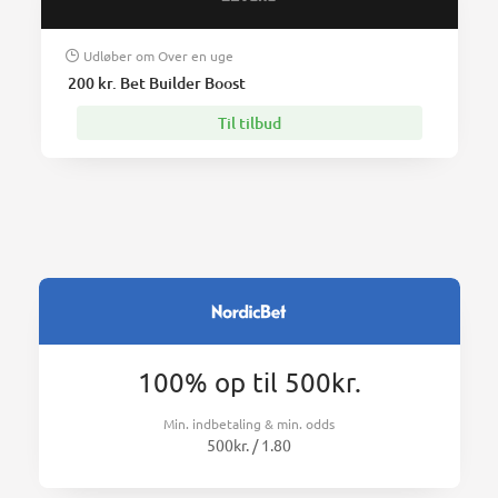
Udløber om
Over en uge
200 kr. Bet Builder Boost
Til tilbud
100% op til 500kr.
Min. indbetaling & min. odds
500kr. / 1.80