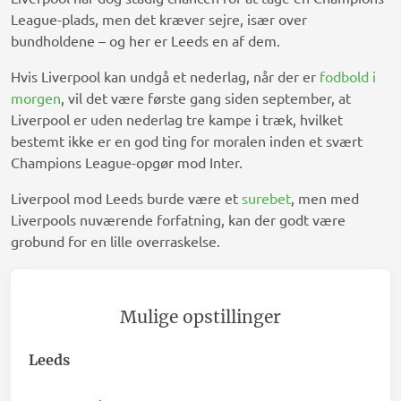
League-plads, men det kræver sejre, især over
bundholdene – og her er Leeds en af dem.
Hvis Liverpool kan undgå et nederlag, når der er
fodbold i
morgen
, vil det være første gang siden september, at
Liverpool er uden nederlag tre kampe i træk, hvilket
bestemt ikke er en god ting for moralen inden et svært
Champions League-opgør mod Inter.
Liverpool mod Leeds burde være et
surebet
, men med
Liverpools nuværende forfatning, kan der godt være
grobund for en lille overraskelse.
Mulige opstillinger
Leeds