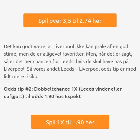
Spil over 3,5 til 2.74 her
Det kan godt være, at Liverpool ikke kan prale af en god
stime, men de er alligevel favoritter. Men, når det er sagt,
så er det her chancen for Leeds, hvis de skal have has på
Liverpool. Så vores andet Leeds – Liverpool odds tip er med
lidt mere risiko.
Odds tip #2: Dobbeltchance 1X (Leeds vinder eller
uafgjort) til odds 1.90 hos Expekt
Spil 1X til 1.90 her