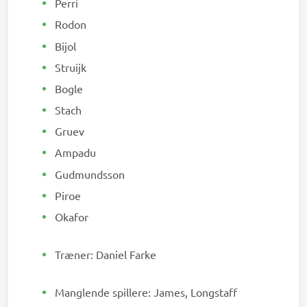
Perri
Rodon
Bijol
Struijk
Bogle
Stach
Gruev
Ampadu
Gudmundsson
Piroe
Okafor
Træner: Daniel Farke
Manglende spillere: James, Longstaff