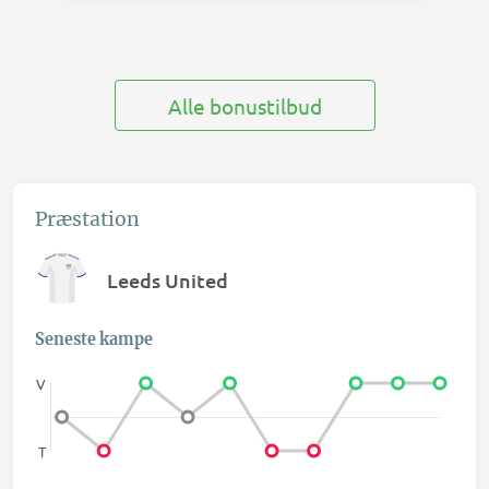
Alle bonustilbud
Præstation
Leeds United
Seneste kampe
V
T