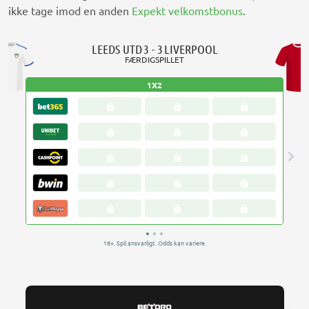
ikke tage imod en anden
Expekt velkomstbonus
.