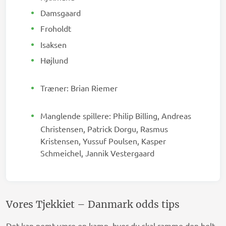
Damsgaard
Froholdt
Isaksen
Højlund
Træner: Brian Riemer
Manglende spillere: Philip Billing, Andreas
Christensen, Patrick Dorgu, Rasmus
Kristensen, Yussuf Poulsen, Kasper
Schmeichel, Jannik Vestergaard
Vores Tjekkiet – Danmark odds tips
Det kan nemt være en kamp, hvor du skal ramme den helt