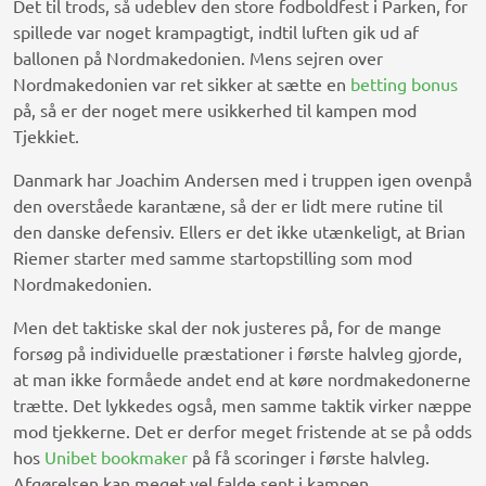
Det til trods, så udeblev den store fodboldfest i Parken, for
spillede var noget krampagtigt, indtil luften gik ud af
ballonen på Nordmakedonien. Mens sejren over
Nordmakedonien var ret sikker at sætte en
betting bonus
på, så er der noget mere usikkerhed til kampen mod
Tjekkiet.
Danmark har Joachim Andersen med i truppen igen ovenpå
den overståede karantæne, så der er lidt mere rutine til
den danske defensiv. Ellers er det ikke utænkeligt, at Brian
Riemer starter med samme startopstilling som mod
Nordmakedonien.
Men det taktiske skal der nok justeres på, for de mange
forsøg på individuelle præstationer i første halvleg gjorde,
at man ikke formåede andet end at køre nordmakedonerne
trætte. Det lykkedes også, men samme taktik virker næppe
mod tjekkerne. Det er derfor meget fristende at se på odds
hos
Unibet bookmaker
på få scoringer i første halvleg.
Afgørelsen kan meget vel falde sent i kampen.