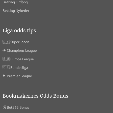
Betting Ordbog
Betting Nyheder
Liga odds tips
🇩🇰
Superligaen
🌟
Champions League
🇪🇺
Europa League
🇩🇪
Bundesliga
🏴󠁧󠁢󠁥󠁮󠁧󠁿
Premier League
Bookmakernes Odds Bonus
💰
Bet365 Bonus