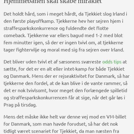
Hjemmebanen skal skabe miraklet
Det holdt hård, som i meget hårdt, da Tjekkiet slog Irland i
den første playoffkamp. Tjekkerne hev her sejren hjem i
straffesparkskonkurrence og fuldendte det flotte
comeback. Tjekkerne var ellers bagud med 1-2 med blot
fem minutter igen, så der er ingen tvivl om, at tjekkerne
tager fightervilje og moral med sig fra sejren over Irland.
Det bliver uden tvivl et af sæsonens sværeste
odds tips
at
sætte, for det er en alt eller intet-kamp for både Tjekkiet
og Danmark. Mens der er rejseaktivitet for Danmark, så har
tjekkerne den fordel, at de kan blive i de vante rammer, så
det er nok tvivlsomt, hvor meget den forlængede spilletid
og straffesparkskonkurrencen får at sige, når det går løs i
Prag på tirsdag.
Mens det måske ikke helt var denne vej mod en VM-billet
for Danmark, som man havde forudset, så har det nok
tidligt været scenariet for Tjekkiet, da man næsten fra