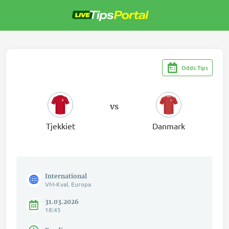
Spring
videre
til
indholdet
Odds Tips
vs
Tjekkiet
Danmark
International
VM-Kval. Europa
31.03.2026
18:45