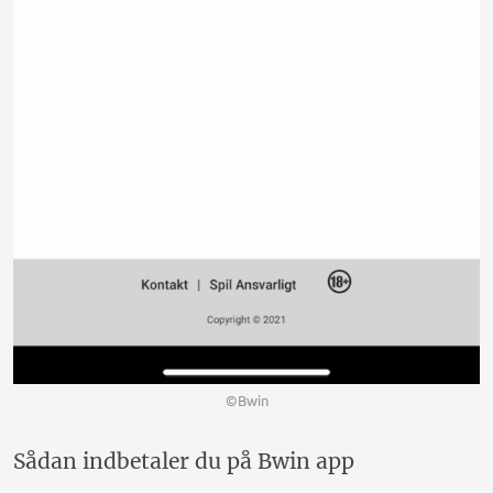
©Bwin
Sådan indbetaler du på Bwin app