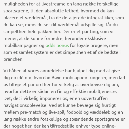
muligheden for at livestreame en lang række forskellige
sportsgrene, til den absolutte lethed, hvormed du kan
placere et væddemål, fra de detaljerede infografikker, som
du kan se, mens du ser dit væddemål udspille sig, får du
simpelthen hele pakken her. Der er et par ting, som vi
mener, at de kunne forbedre, herunder eksklusive
mobilkampagner og
odds bonus
for loyale brugere, men
som et samlet system er det simpelthen et af de bedste i
branchen.
Vi håber, at vores anmeldelse har hjulpet dig med at give
dig en idé om, hvordan Bwin-mobilappen fungerer, men lad
os tilføje et par ord her for virkelig at overbevise dig om,
hvorfor dette er sådan en fin og effektiv mobiltjeneste.
Det, det i virkelig imponerer os, er en uovertruffen
navigationsoplevelse. Ved at kunne bevæge sig hurtigt
mellem pre-match og live-spil, fodbold og væddeløb og en
lang række andre forskellige og spændende sportsgrene er
der noget her, der kan tilfredsstille enhver type online-