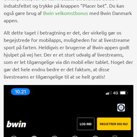
indsatsfeltet og trykke på knappen “Placer bet”. Du kan
også gøre brug af
Bwin velkomstbonus
med Bwin Danmark
appen.
Alt dette taget i betragtning er det, der virkelig gør os
begejstrede for mobilapps, muligheden for at livestreame
sport på farten. Heldigvis er brugerne af Bwin-appen godt
hjulpet på vej her. Der er et stort udvalg af livestreams,
som er let tilgængelige via din mobil eller tablet. Noget der
gør det hele endnu bedre er det faktum, at disse
livestreams er tilgængelige til at se helt gratis!