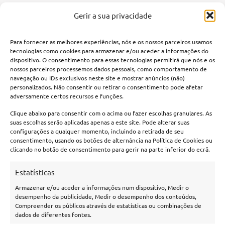
aposta básica 15 vezes, o que resulta no total da aposta.
Gerir a sua privacidade
Para fornecer as melhores experiências, nós e os nossos parceiros usamos
tecnologias como cookies para armazenar e/ou aceder a informações do
dispositivo. O consentimento para essas tecnologias permitirá que nós e os
nossos parceiros processemos dados pessoais, como comportamento de
navegação ou IDs exclusivos neste site e mostrar anúncios (não)
personalizados. Não consentir ou retirar o consentimento pode afetar
adversamente certos recursos e funções.
Clique abaixo para consentir com o acima ou fazer escolhas granulares. As
suas escolhas serão aplicadas apenas a este site. Pode alterar suas
configurações a qualquer momento, incluindo a retirada de seu
consentimento, usando os botões de alternância na Política de Cookies ou
clicando no botão de consentimento para gerir na parte inferior do ecrã.
Estatísticas
Armazenar e/ou aceder a informações num dispositivo, Medir o
desempenho da publicidade, Medir o desempenho dos conteúdos,
Compreender os públicos através de estatísticas ou combinações de
dados de diferentes fontes.
É possível ganhar dinheiro com o sistema