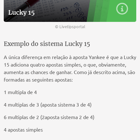
© Livetipsportal
Exemplo do sistema Lucky 15
A única diferença em relação à aposta Yankee é que a Lucky
15 adiciona quatro apostas simples, o que, obviamente,
aumenta as chances de ganhar. Como já descrito acima, são
formadas as seguintes apostas:
1 multipla de 4
4 multiplas de 3 (aposta sistema 3 de 4)
6 multiplas de 2 (2aposta sistema 2 de 4)
4 apostas simples