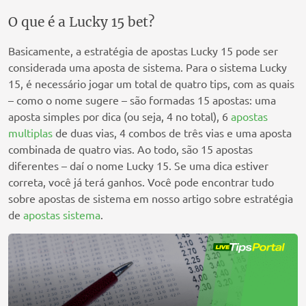
O que é a Lucky 15 bet?
Basicamente, a estratégia de apostas Lucky 15 pode ser
considerada uma aposta de sistema. Para o sistema Lucky
15, é necessário jogar um total de quatro tips, com as quais
– como o nome sugere – são formadas 15 apostas: uma
aposta simples por dica (ou seja, 4 no total), 6
apostas
multiplas
de duas vias, 4 combos de três vias e uma aposta
combinada de quatro vias. Ao todo, são 15 apostas
diferentes – daí o nome Lucky 15. Se uma dica estiver
correta, você já terá ganhos. Você pode encontrar tudo
sobre apostas de sistema em nosso artigo sobre estratégia
de
apostas sistema
.