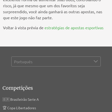
risco, já que mesmo que um dos favoritos seja
surpreendido, você ainda ganhará as outras apostas, nas
que este jogo não faz parte.
Voltar à vista prévia de
estratégias de apostas esportivas
Competições
🇧🇷
Brasileirão Serie A
🏆
Copa Libertadores