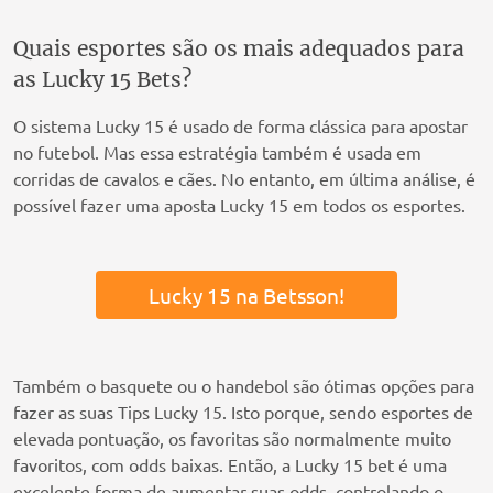
Quais esportes são os mais adequados para
as Lucky 15 Bets?
O sistema Lucky 15 é usado de forma clássica para apostar
no futebol. Mas essa estratégia também é usada em
corridas de cavalos e cães. No entanto, em última análise, é
possível fazer uma aposta Lucky 15 em todos os esportes.
Lucky 15 na Betsson!
Também o basquete ou o handebol são ótimas opções para
fazer as suas Tips Lucky 15. Isto porque, sendo esportes de
elevada pontuação, os favoritas são normalmente muito
favoritos, com odds baixas. Então, a Lucky 15 bet é uma
excelente forma de aumentar suas odds, controlando o