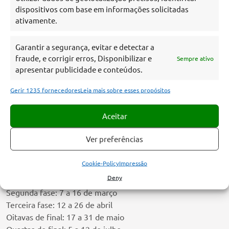
dispositivos com base em informações solicitadas
Odds disponíveis nas melhores casa de apostas.
ativamente.
Copa do Brasil de 2024
Garantir a segurança, evitar e detectar a
fraude, e corrigir erros, Disponibilizar e
Sempre ativo
A Copa do Brasil de 2024 – também conhecida como Copa
apresentar publicidade e conteúdos.
Betano do Brasil por motivos de patrocínio -, terá a
participação de 92 equipes. A competição será realizada
Gerir 1235 fornecedores
Leia mais sobre esses propósitos
entre os dias 21 de fevereiro e 23 de setembro. Vale
ressaltar que as equipes que disputam a Copa Libertadores
Aceitar
e os vencedores da Copa do Nordeste 2023, da Série B do
Brasileiro 2023 e da Copa Verde 2023 entram na terceira
Ver preferências
fase. Confira, abaixo, as datas mais importantes da Copa do
Brasil de 2023:
Cookie-Policy
Impressão
Deny
Primeira fase: 21 de fevereiro a 2 de março
Segunda fase: 7 a 16 de março
Terceira fase: 12 a 26 de abril
Oitavas de final: 17 a 31 de maio