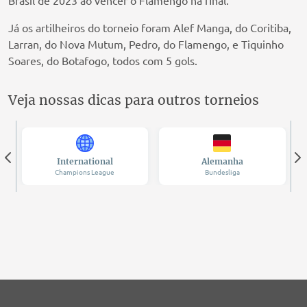
Já os artilheiros do torneio foram Alef Manga, do Coritiba,
Larran, do Nova Mutum, Pedro, do Flamengo, e Tiquinho
Soares, do Botafogo, todos com 5 gols.
Veja nossas dicas para outros torneios
International
Alemanha
Champions League
Bundesliga