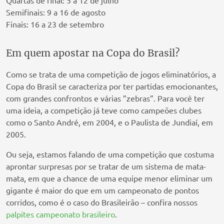
Quartas de final: 5 a 12 de julho
Semifinais: 9 a 16 de agosto
Finais: 16 a 23 de setembro
Em quem apostar na Copa do Brasil?
Como se trata de uma competição de jogos eliminatórios, a
Copa do Brasil se caracteriza por ter partidas emocionantes,
com grandes confrontos e várias ”zebras”. Para você ter
uma ideia, a competição já teve como campeões clubes
como o Santo André, em 2004, e o Paulista de Jundiaí, em
2005.
Ou seja, estamos falando de uma competição que costuma
aprontar surpresas por se tratar de um sistema de mata-
mata, em que a chance de uma equipe menor eliminar um
gigante é maior do que em um campeonato de pontos
corridos, como é o caso do Brasileirão – confira nossos
palpites campeonato brasileiro
.