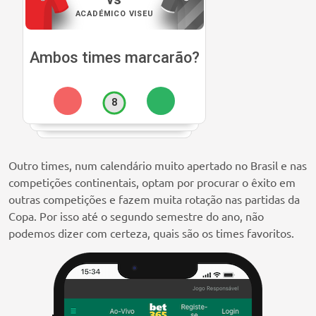
Outro times, num calendário muito apertado no Brasil e nas
competições continentais, optam por procurar o êxito em
outras competições e fazem muita rotação nas partidas da
Copa. Por isso até o segundo semestre do ano, não
podemos dizer com certeza, quais são os times favoritos.