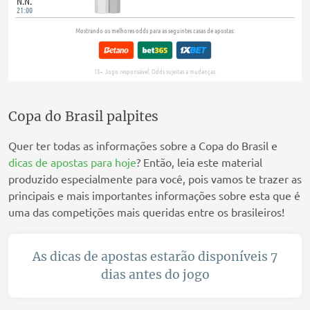
Copa do Brasil palpites
Quer ter todas as informações sobre a Copa do Brasil e
dicas de apostas para hoje
? Então, leia este material
produzido especialmente para você, pois vamos te trazer as
principais e mais importantes informações sobre esta que é
uma das competições mais queridas entre os brasileiros!
As dicas de apostas estarão disponíveis 7
dias antes do jogo