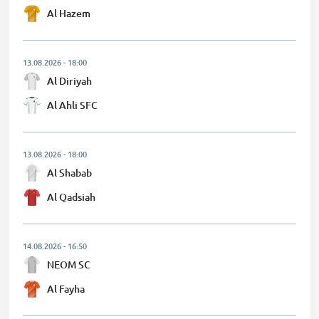
Al Hazem
13.08.2026
-
18:00
Al Diriyah
Al Ahli SFC
13.08.2026
-
18:00
Al Shabab
Al Qadsiah
14.08.2026
-
16:50
NEOM SC
Al Fayha