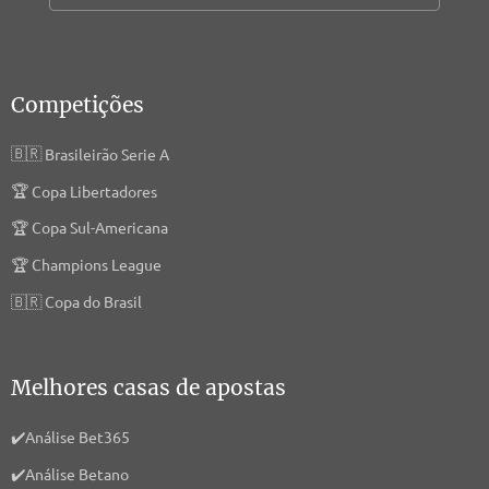
Competições
🇧🇷
Brasileirão Serie A
🏆
Copa Libertadores
🏆
Copa Sul-Americana
🏆
Champions League
🇧🇷
Copa do Brasil
Melhores casas de apostas
✔️
Análise Bet365
✔️
Análise Betano