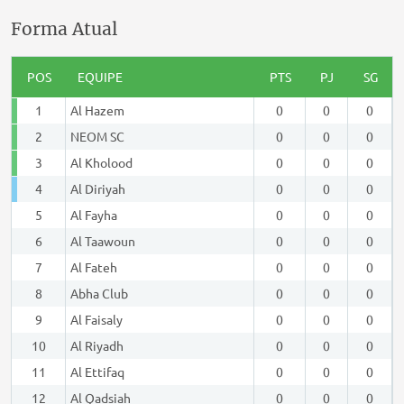
Forma Atual
POS
EQUIPE
PTS
PJ
SG
1
Al Hazem
0
0
0
2
NEOM SC
0
0
0
3
Al Kholood
0
0
0
4
Al Diriyah
0
0
0
5
Al Fayha
0
0
0
6
Al Taawoun
0
0
0
7
Al Fateh
0
0
0
8
Abha Club
0
0
0
9
Al Faisaly
0
0
0
10
Al Riyadh
0
0
0
11
Al Ettifaq
0
0
0
12
Al Qadsiah
0
0
0