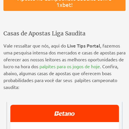
1xbet!
Casas de Apostas Liga Saudita
Live Tips Portal
Vale ressaltar que nós, aqui do
, fazemos
uma pesquisa intensa dos mercados e casas de apostas para
oferecer aos nossos leitores as melhores oportunidades de
lucro na hora dos
palpites para os jogos de hoje
. Confira,
abaixo, algumas casas de apostas que oferecem boas
probabilidades para você dar seus palpites campeonato
saudita: