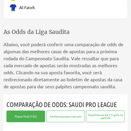
Al Fateh
As Odds da Liga Saudita
Abaixo, você poderá conferir uma comparação de odds de
algumas das melhores casas de apostas para a próxima
rodada do Campeonato Saudita. Vale ressaltar que para
cada mercado de apostas serão mostradas as melhores
odds. Clicando na sua aposta favorita, você será
redirecionado diretamente ao boletim de apostas da casa
de apostas para dar seus palpites campeonato saudita.