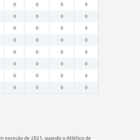
0
0
0
0
0
0
0
0
0
0
0
0
0
0
0
0
0
0
0
0
0
0
0
0
0
0
0
0
0
0
0
0
​com exceção de 2021, quando o Atlético de