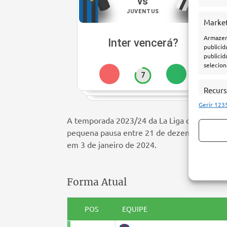
Marke
Armazena
publicid
publicid
selecion
Recur
Gerir 123
Fazer co
diferent
A temporada 2023/24 da La Liga começou no 
automat
pequena pausa entre 21 de dezembro e 2 de 
em 3 de janeiro de 2024.
Utiliz
em inf
Forma Atual
Garanti
Dispon
POS
EQUIPE