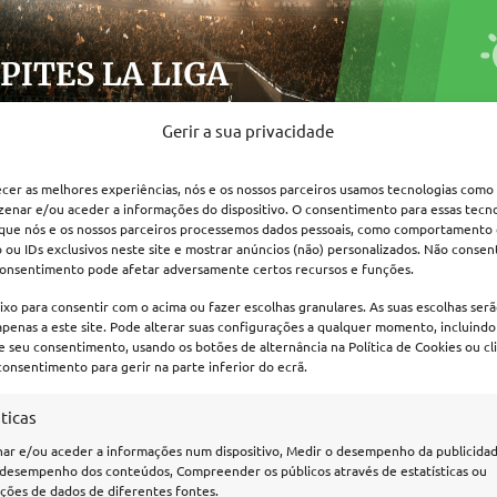
Gerir a sua privacidade
© Livetipsportal
abilidades atraentes e mercados extensos para jogos da La Liga
ecer as melhores experiências, nós e os nossos parceiros usamos tecnologias como
zenar e/ou aceder a informações do dispositivo. O consentimento para essas tecn
 até em outras competições.
 que nós e os nossos parceiros processemos dados pessoais, como comportamento
ou IDs exclusivos neste site e mostrar anúncios (não) personalizados. Não consen
 consentimento pode afetar adversamente certos recursos e funções.
ixo para consentir com o acima ou fazer escolhas granulares. As suas escolhas ser
apenas a este site. Pode alterar suas configurações a qualquer momento, incluindo
e seu consentimento, usando os botões de alternância na Política de Cookies ou c
 jogos da La Liga, você precisa entender os times. A principal
onsentimento para gerir na parte inferior do ecrã.
 de casa por um total de 38 jogos a cada temporada. As equipes
s da La Liga incluem: Real Madrid, Barcelona, ​​Atlético de Madr
sticas
ar e/ou aceder a informações num dispositivo, Medir o desempenho da publicidad
 desempenho dos conteúdos, Compreender os públicos através de estatísticas ou
ções de dados de diferentes fontes.