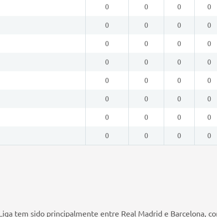
0
0
0
0
0
0
0
0
0
0
0
0
0
0
0
0
0
0
0
0
0
0
0
0
0
0
0
0
0
0
0
0
a Liga tem sido principalmente entre Real Madrid e Barcelona, ​