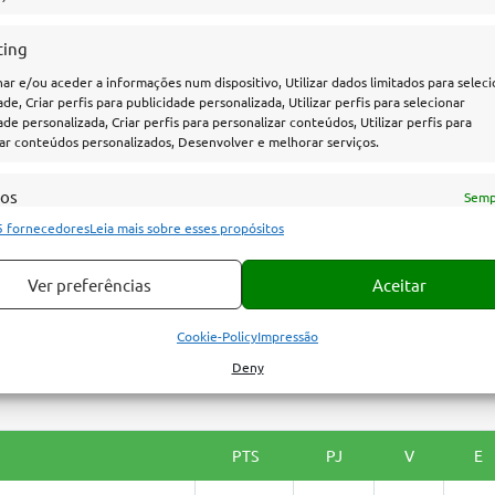
ting
r e/ou aceder a informações num dispositivo, Utilizar dados limitados para seleci
ade, Criar perfis para publicidade personalizada, Utilizar perfis para selecionar
ade personalizada, Criar perfis para personalizar conteúdos, Utilizar perfis para
ar conteúdos personalizados, Desenvolver e melhorar serviços.
sos
Semp
5 fornecedores
Leia mais sobre esses propósitos
rresponder e combinar dados de outras fontes de dados, Ligar dispositivos
es, Identificar dispositivos com base em informações transmitidas
dia 11 de agosto com o jogo Almería x Rayo Vallecano. Perto d
icamente.
Ver preferências
Aceitar
janeiro. As últimas partidas do ano serão disputadas em 20 de
ar dados de geolocalização precisos, Identificar dispositivos com b
Cookie-Policy
Impressão
ormações solicitadas ativamente.
Deny
r a segurança, evitar e detectar a fraude, e corrigir erros,
Semp
ibilizar e apresentar publicidade e conteúdos.
PTS
PJ
V
E