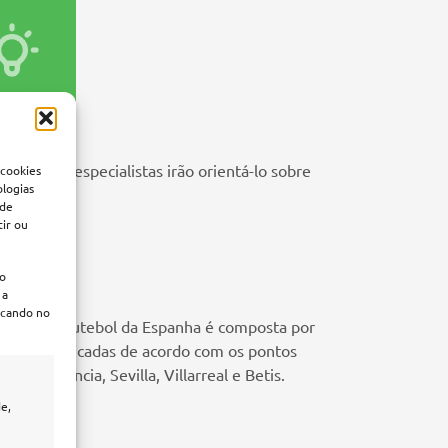
. Nossos especialistas irão orientá-lo sobre
 cookies
ologias
 de
tir ou
ão
 a
licando no
 divisão de futebol da Espanha é composta por
 são classificadas de acordo com os pontos
id, Valencia, Sevilla, Villarreal e Betis.
e,