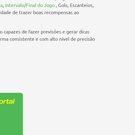
la
,
Intervalo/Final do Jogo
, Gols, Escanteios,
ilidade de trazer boas recompensas ao
 capazes de fazer previsões e gerar dicas
orma consistente e com alto nível de precisão