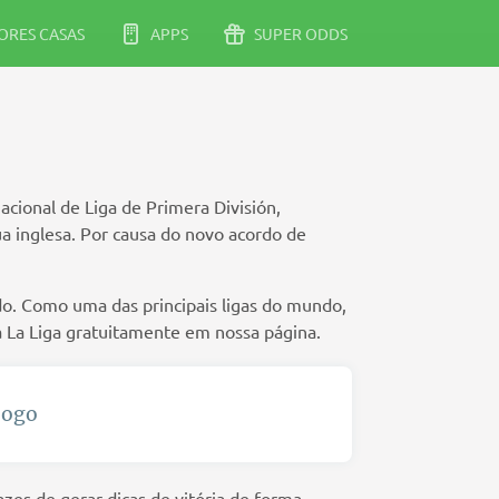
RES CASAS
APPS
SUPER ODDS
cional de Liga de Primera División,
 inglesa. Por causa do novo acordo de
do. Como uma das principais ligas do mundo,
 La Liga gratuitamente em nossa página.
jogo
zes de gerar dicas de vitória de forma