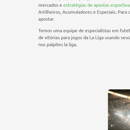
mercados e
estratégias de apostas esportiva
Artilheiros, Acumuladores e Especiais. Para
apostar.
Temos uma equipe de especialistas em futeb
de vitórias para jogos da La Liga usando seu
nos palpites la liga.