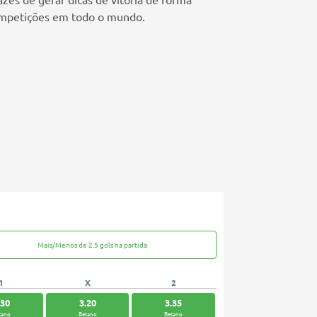
 competições em todo o mundo.