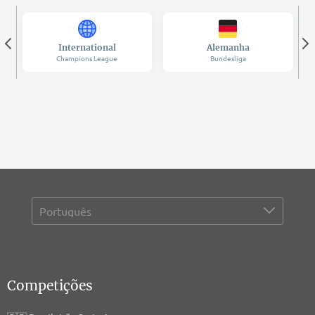
International
Alemanha
Champions League
Bundesliga
Competições