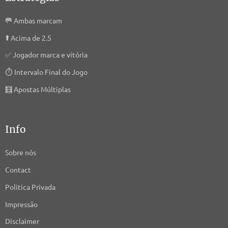
🥅
Ambas marcam
⬆️
Acima de 2.5
✅
Jogador marca e vitória
⏱️
Intervalo Final do Jogo
🧮
Apostas Múltiplas
Info
Sobre nós
Contact
Politica Privada
Impressão
Disclaimer