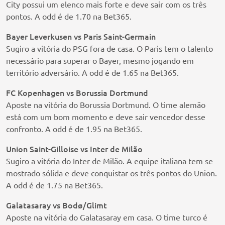
City possui um elenco mais forte e deve sair com os três
pontos. A odd é de 1.70 na Bet365.
Bayer Leverkusen vs Paris Saint-Germain
Sugiro a vitória do PSG fora de casa. O Paris tem o talento
necessário para superar o Bayer, mesmo jogando em
território adversário. A odd é de 1.65 na Bet365.
FC Kopenhagen vs Borussia Dortmund
Aposte na vitória do Borussia Dortmund. O time alemão
está com um bom momento e deve sair vencedor desse
confronto. A odd é de 1.95 na Bet365.
Union Saint-Gilloise vs Inter de Milão
Sugiro a vitória do Inter de Milão. A equipe italiana tem se
mostrado sólida e deve conquistar os três pontos do Union.
A odd é de 1.75 na Bet365.
Galatasaray vs Bodø/Glimt
Aposte na vitória do Galatasaray em casa. O time turco é