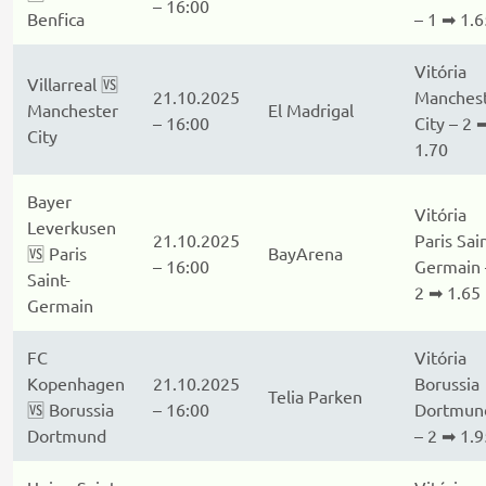
– 16:00
Benfica
– 1 ➡ 1.6
Vitória
Villarreal 🆚
21.10.2025
Manches
Manchester
El Madrigal
– 16:00
City – 2 
City
1.70
Bayer
Vitória
Leverkusen
21.10.2025
Paris Sain
🆚 Paris
BayArena
– 16:00
Germain 
Saint-
2 ➡ 1.65
Germain
FC
Vitória
Kopenhagen
21.10.2025
Borussia
Telia Parken
🆚 Borussia
– 16:00
Dortmun
Dortmund
– 2 ➡ 1.9