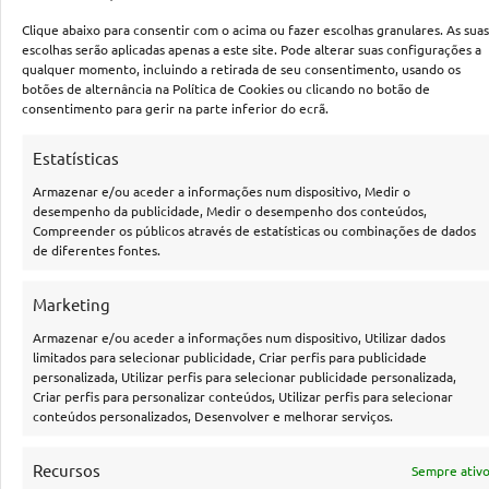
2025/2026:
Clique abaixo para consentir com o acima ou fazer escolhas granulares. As suas
escolhas serão aplicadas apenas a este site. Pode alterar suas configurações a
qualquer momento, incluindo a retirada de seu consentimento, usando os
Odds
Odds
Odds
Clube
botões de alternância na Política de Cookies ou clicando no botão de
Betano
Bet365
1xbet
consentimento para gerir na parte inferior do ecrã.
PSG
2.20
2.20
2.20
Estatísticas
Armazenar e/ou aceder a informações num dispositivo, Medir o
Barcelona
3.25
3.25
3.25
desempenho da publicidade, Medir o desempenho dos conteúdos,
Compreender os públicos através de estatísticas ou combinações de dados
de diferentes fontes.
Inter de
5.00
5.00
5.00
Milão
Marketing
Arsenal
8.00
8.00
8.00
Armazenar e/ou aceder a informações num dispositivo, Utilizar dados
limitados para selecionar publicidade, Criar perfis para publicidade
personalizada, Utilizar perfis para selecionar publicidade personalizada,
Criar perfis para personalizar conteúdos, Utilizar perfis para selecionar
Odds atualizadas no dia 02/05/2025 – As odds podem sofrer alterações
conteúdos personalizados, Desenvolver e melhorar serviços.
a qualquer momento
Recursos
Sempre ativ
Quais são as melhores casas para apostar na