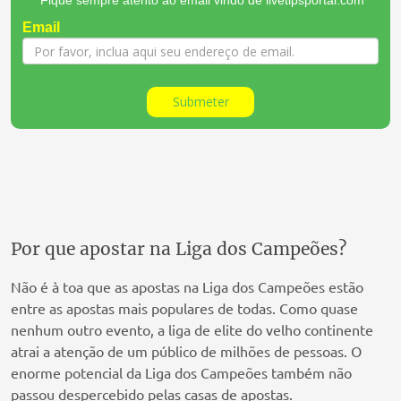
Por que apostar na Liga dos Campeões?
Não é à toa que as apostas na Liga dos Campeões estão
entre as apostas mais populares de todas. Como quase
nenhum outro evento, a liga de elite do velho continente
atrai a atenção de um público de milhões de pessoas. O
enorme potencial da Liga dos Campeões também não
passou despercebido pelas casas de apostas.