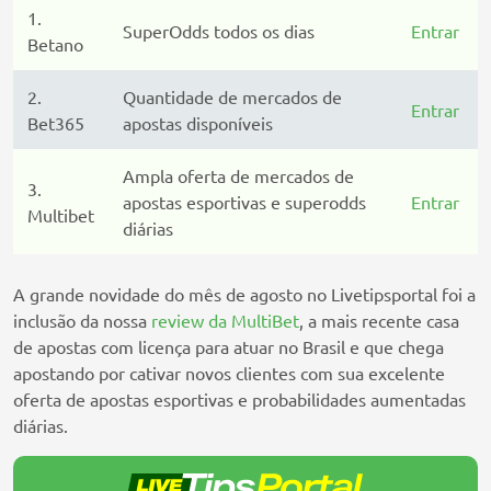
1.
SuperOdds todos os dias
Entrar
Betano
2.
Quantidade de mercados de
Entrar
Bet365
apostas disponíveis
Ampla oferta de mercados de
3.
apostas esportivas e superodds
Entrar
Multibet
diárias
A grande novidade do mês de agosto no Livetipsportal foi a
inclusão da nossa
review da MultiBet
, a mais recente casa
de apostas com licença para atuar no Brasil e que chega
apostando por cativar novos clientes com sua excelente
oferta de apostas esportivas e probabilidades aumentadas
diárias.