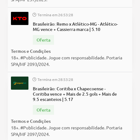
Termina em
26
:
53
:
27
Brasileirão: Remo x Atlético-MG - Atlético-
MG vence + Cassierra marca | 5.10
Oferta
Termos e Condições
18+. #Publicidade. Jogue com responsabilidade. Portaria
SPA/MF 2093/2024.
Termina em
28
:
53
:
27
Brasileirão: Coritiba x Chapecoense -
Coritiba vence + Mais de 2.5 gols + Mais de
9.5 escanteios | 5.17
Oferta
Termos e Condições
18+. #Publicidade. Jogue com responsabilidade. Portaria
SPA/MF 2097/2024.