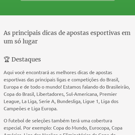
As principais dicas de apostas esportivas em
um só lugar
🏆 Destaques
Aqui você encontrará as melhores dicas de apostas
esportivas das principais ligas e competições do Brasil,
Europa e de todo o mundo! Estamos falando do Brasileirão,
Copa do Brasil, Libertadores, Sul-Americana, Premier
League, La Liga, Serie A, Bundesliga, Ligue 1, Liga dos
Campeões e Liga Europa.
O futebol de seleções também terá uma cobertura
especial. Por exemplo: Copa do Mundo, Eurocopa, Copa
América, Liga das Nações e Eliminatórias da Copa do