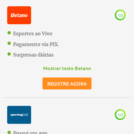
10
Esportes ao Vivo
Pagamento via PIX.
Surpresas diárias
Mostrar teste Betano
REGISTRE AGORA
10
Possui um app