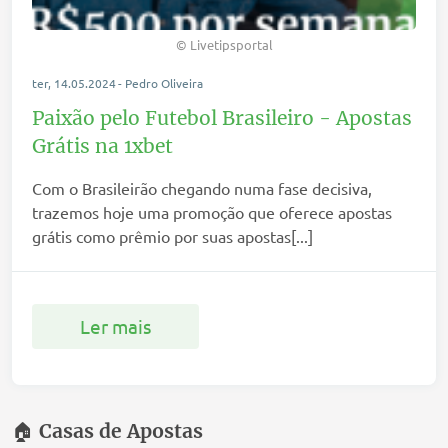
© Livetipsportal
ter, 14.05.2024
- Pedro Oliveira
Paixão pelo Futebol Brasileiro - Apostas
Grátis na 1xbet
Com o Brasileirão chegando numa fase decisiva,
trazemos hoje uma promoção que oferece apostas
grátis como prêmio por suas apostas[...]
Ler mais
🏠
Casas de Apostas