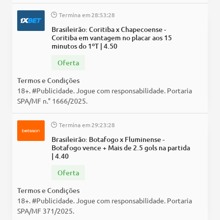
Termina em
28
:
53
:
27
Brasileirão: Coritiba x Chapecoense -
Coritiba em vantagem no placar aos 15
minutos do 1ºT | 4.50
Oferta
Termos e Condições
18+. #Publicidade. Jogue com responsabilidade. Portaria
SPA/MF n.° 1666/2025.
Termina em
29
:
23
:
27
Brasileirão: Botafogo x Fluminense -
Botafogo vence + Mais de 2.5 gols na partida
| 4.40
Oferta
Termos e Condições
18+. #Publicidade. Jogue com responsabilidade. Portaria
SPA/MF 371/2025.