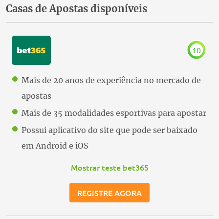
Casas de Apostas disponíveis
10
Mais de 20 anos de experiência no mercado de
apostas
Mais de 35 modalidades esportivas para apostar
Possui aplicativo do site que pode ser baixado
em Android e iOS
Mostrar teste bet365
REGISTRE AGORA