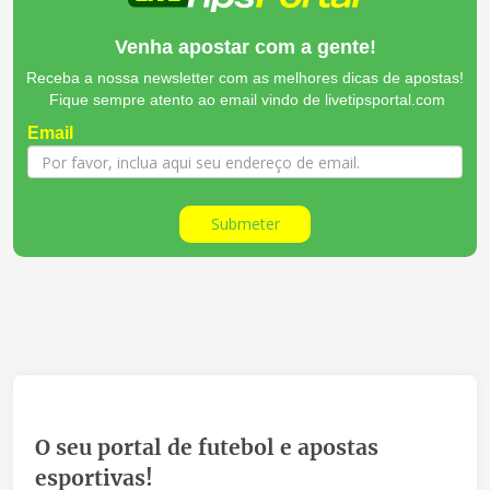
O seu portal de futebol e apostas
esportivas!