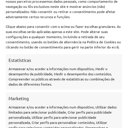
Oferta
nossos parceiros processemos dados pessoais, como comportamento de
navegação ou IDs exclusivos neste site e mostrar anúncios (não)
Termos e Condições
personalizados. Não consentir ou retirar o consentimento pode afetar
adversamente certos recursos e funções.
18+. #Publicidade. Jogue com responsabilidade. Portaria
SPA/MF 2093/2024.
Clique abaixo para consentir com o acima ou fazer escolhas granulares. As
suas escolhas serão aplicadas apenas a este site. Pode alterar suas
configurações a qualquer momento, incluindo a retirada de seu
Termina em
00
:
38
:
27
consentimento, usando os botões de alternância na Política de Cookies ou
Liga Portugal: Estoril x Famalicão - Famalicão
clicando no botão de consentimento para gerir na parte inferior do ecrã.
vence + Mais de 2.5 gols na partida | 3.60
Estatísticas
Oferta
Armazenar e/ou aceder a informações num dispositivo, Medir o
Termos e Condições
desempenho da publicidade, Medir o desempenho dos conteúdos,
18+. #Publicidade. Jogue com responsabilidade. Portaria
Compreender os públicos através de estatísticas ou combinações de
SPA/MF 247/2025.
dados de diferentes fontes.
Termina em
03
:
53
:
27
Marketing
Série B: Operário x São Bernardo - Pedro
Armazenar e/ou aceder a informações num dispositivo, Utilizar dados
Vitor dá 2+ chutes a gol | 4.20
limitados para selecionar publicidade, Criar perfis para publicidade
personalizada, Utilizar perfis para selecionar publicidade
Oferta
personalizada, Criar perfis para personalizar conteúdos, Utilizar
perfis para selecionar conteúdos personalizados, Desenvolver e