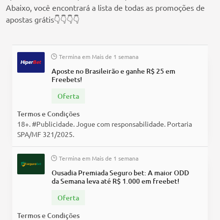
Abaixo, você encontrará a lista de todas as promoções de
apostas grátis👇👇👇👇
Termina em
Mais de 1 semana
Aposte no Brasileirão e ganhe R$ 25 em
Freebets!
Oferta
Termos e Condições
18+. #Publicidade. Jogue com responsabilidade. Portaria
SPA/MF 321/2025.
Termina em
Mais de 1 semana
Ousadia Premiada Seguro bet: A maior ODD
da Semana leva até R$ 1.000 em freebet!
Oferta
Termos e Condições