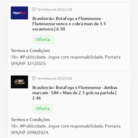
Termina em
29
:
23
:
27
Brasileirão: Botafogo x Fluminense -
Fluminense vence e cobra mais de 5.5
escanteios | 6.50
Oferta
Termos e Condições
18+. #Publicidade. Jogue com responsabilidade. Portaria
SPA/MF 321/2025.
Termina em
29
:
23
:
27
Brasileirão: Botafogo x Fluminense - Ambas
marcam - SIM + Mais de 2.5 gols na partida |
2.46
Oferta
Termos e Condições
18+. #Publicidade. Jogue com responsabilidade. Portaria
SPA/MF 2098/2024.