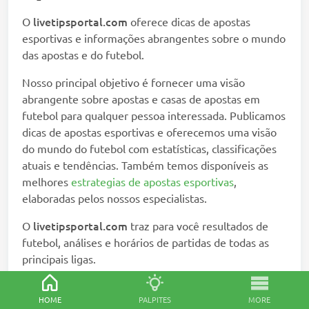
livetipsportal.com
O
oferece dicas de apostas
esportivas e informações abrangentes sobre o mundo
das apostas e do futebol.
Nosso principal objetivo é fornecer uma visão
abrangente sobre apostas e casas de apostas em
futebol para qualquer pessoa interessada. Publicamos
dicas de apostas esportivas e oferecemos uma visão
do mundo do futebol com estatísticas, classificações
atuais e tendências. Também temos disponíveis as
melhores
estrategias de apostas esportivas
,
elaboradas pelos nossos especialistas.
livetipsportal.com
O
traz para você resultados de
futebol, análises e horários de partidas de todas as
principais ligas.
HOME
PALPITES
MORE